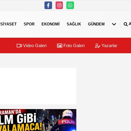
A
SIYASET
SPOR
EKONOMI
SAĞLIK
GÜNDEM
Video Galeri
Foto Galeri
Yazarlar