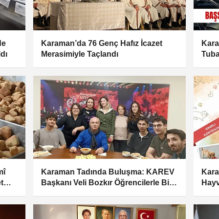
de
Karaman’da 76 Genç Hafız İcazet
Kara
ldı
Merasimiyle Taçlandı
Tuba
Araş
mî
Karaman Tadında Buluşma: KAREV
Kara
t
Başkanı Veli Bozkır Öğrencilerle Bir
Hayv
Araya Geldi