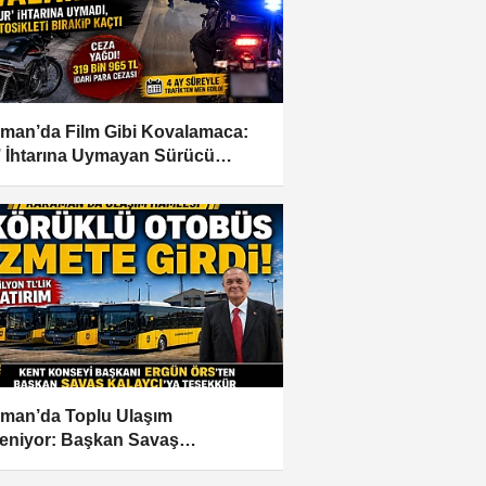
man’da Film Gibi Kovalamaca:
’ İhtarına Uymayan Sürücü
sikleti Bırakıp Kaçtı
man’da Toplu Ulaşım
eniyor: Başkan Savaş
ycı’ya Ergün Örs’ten Teşekkür