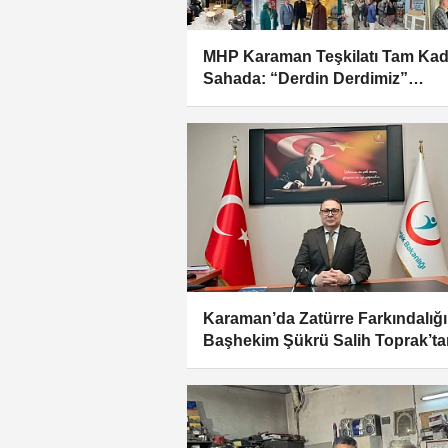
MHP Karaman Teşkilatı Tam Ka
Sahada: “Derdin Derdimiz”
Sohbetleri Sürüyor
Karaman’da Zatürre Farkındalığı
Başhekim Şükrü Salih Toprak’ta
Aşı Uyarısı