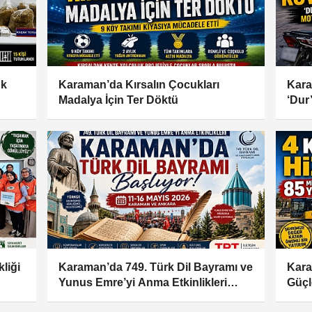
ük
Karaman’da Kırsalın Çocukları
Kara
Madalya İçin Ter Döktü
‘Dur
Moto
liği
Karaman’da 749. Türk Dil Bayramı ve
Kara
Yunus Emre’yi Anma Etkinlikleri
Güçl
Başlıyor
Kala