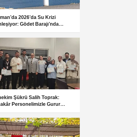
man’da 2026’da Su Krizi
nleşiyor: Gödet Barajı’nda
ye Kritik!
ekim Şükrü Salih Toprak:
akâr Personelimizle Gurur
uyoruz”