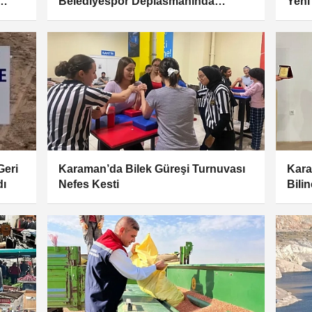
Belediyespor Deplasmanında
Yeni
Mağlup Oldu: Galibiyet Hasreti
Merk
Sürüyor
Geri
Karaman’da Bilek Güreşi Turnuvası
Kara
dı
Nefes Kesti
Bili
Düze