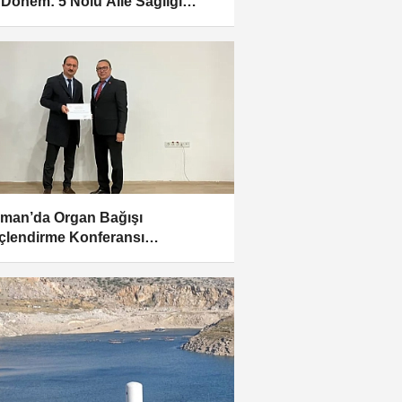
 Dönem: 5 Nolu Aile Sağlığı
ezi Yenileniyor
man’da Organ Bağışı
nçlendirme Konferansı
nlendi