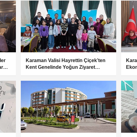
ler
Karaman Valisi Hayrettin Çiçek’ten
Kara
ar
Kent Genelinde Yoğun Ziyaret
Ekon
Programı