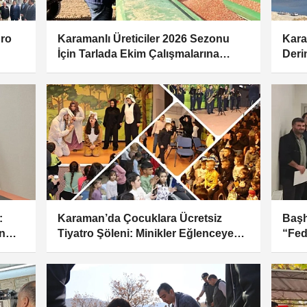
dro
Karamanlı Üreticiler 2026 Sezonu
Kara
İçin Tarlada Ekim Çalışmalarına
Deri
Başladı
Sevi
:
Karaman’da Çocuklara Ücretsiz
Başh
n
Tiyatro Şöleni: Minikler Eğlenceye
“Fed
Davetli
Duy