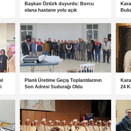
Başkan Öztürk duyurdu: Borcu
Kara
olana hastane yolu açık
Bulu
al
Planlı Üretime Geçiş Toplantılarının
Kara
i
Son Adresi Sudurağı Oldu
24 K