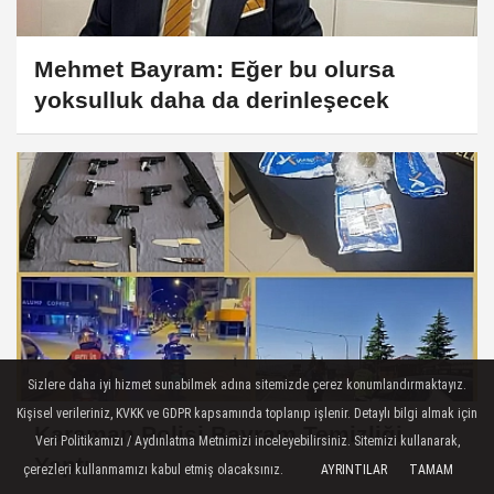
Mehmet Bayram: Eğer bu olursa
yoksulluk daha da derinleşecek
Sizlere daha iyi hizmet sunabilmek adına sitemizde çerez konumlandırmaktayız.
Kişisel verileriniz, KVKK ve GDPR kapsamında toplanıp işlenir. Detaylı bilgi almak için
Karaman Polisi Bayram Temizliği
Veri Politikamızı / Aydınlatma Metnimizi inceleyebilirsiniz. Sitemizi kullanarak,
Yaptı
çerezleri kullanmamızı kabul etmiş olacaksınız.
AYRINTILAR
TAMAM