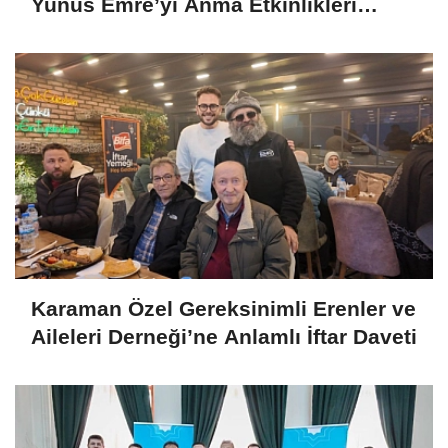
Yunus Emre’yi Anma Etkinlikleri
Başlıyor
Karaman Özel Gereksinimli Erenler ve
Aileleri Derneği’ne Anlamlı İftar Daveti