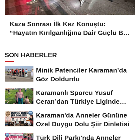
Kaza Sonrası İlk Kez Konuştu:
“Hayatın Kırılganlığına Dair Güçlü Bir
Hatırlatma”
SON HABERLER
Minik Patenciler Karaman’da
Göz Doldurdu
Karamanlı Sporcu Yusuf
Ceran’dan Türkiye Liginde
Bronz Madalya
Karaman'da Anneler Gününe
Özel Duygu Dolu Şiir Dinletisi
Türk Dili Parkı'nda Anneler