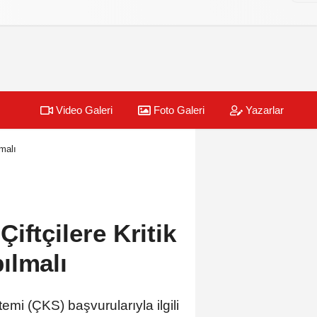
Video Galeri
Foto Galeri
Yazarlar
malı
iftçilere Kritik
ılmalı
mi (ÇKS) başvurularıyla ilgili