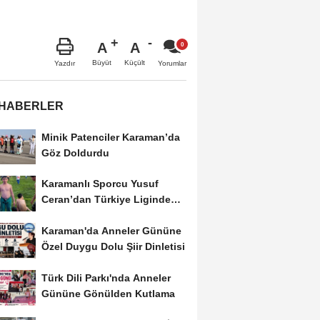
A
A
Büyüt
Küçült
Yazdır
Yorumlar
 HABERLER
Minik Patenciler Karaman’da
Göz Doldurdu
Karamanlı Sporcu Yusuf
Ceran’dan Türkiye Liginde
Bronz Madalya
Karaman'da Anneler Gününe
Özel Duygu Dolu Şiir Dinletisi
Türk Dili Parkı'nda Anneler
Gününe Gönülden Kutlama