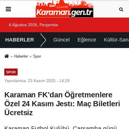
6 Ağustos 2026, Perşembe
HABERLER
Güncel
Eğlence
Kültür-San
Haberler
Spor
SPOR
Yayınlanma: 23 Kasım 2025 - 14:29
Karaman FK'dan Öğretmenlere
Özel 24 Kasım Jestı: Maç Biletleri
Ücretsiz
Karaman Futbol Kulübü, Çarşamba günü