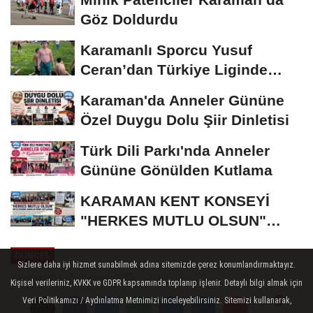
Göz Doldurdu
Karamanlı Sporcu Yusuf
Ceran’dan Türkiye Liginde
Bronz Madalya
Karaman'da Anneler Gününe
Özel Duygu Dolu Şiir Dinletisi
Türk Dili Parkı'nda Anneler
Gününe Gönülden Kutlama
KARAMAN KENT KONSEYİ
"HERKES MUTLU OLSUN"
MECLİSİNDEN ANNELER
GÜNCEL
GÜNÜNE...
Sizlere daha iyi hizmet sunabilmek adına sitemizde çerez konumlandırmaktayız.
Yayınlanma: 20 Kasım 2025 - 20:04
Kişisel verileriniz, KVKK ve GDPR kapsamında toplanıp işlenir. Detaylı bilgi almak için
Veri Politikamızı / Aydınlatma Metnimizi inceleyebilirsiniz. Sitemizi kullanarak,
Karaman'da 76 Genç Hafız İcazet