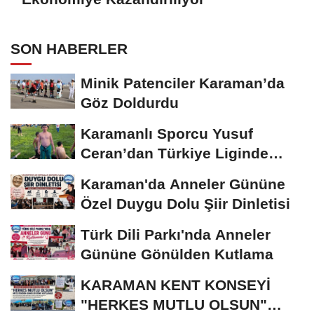
SON HABERLER
Minik Patenciler Karaman’da
Göz Doldurdu
Karamanlı Sporcu Yusuf
Ceran’dan Türkiye Liginde
Bronz Madalya
Karaman'da Anneler Gününe
Özel Duygu Dolu Şiir Dinletisi
Türk Dili Parkı'nda Anneler
Gününe Gönülden Kutlama
KARAMAN KENT KONSEYİ
"HERKES MUTLU OLSUN"