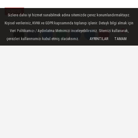
MECLİSİNDEN ANNELER
GÜNCEL
GÜNÜNE...
Sizlere daha iyi hizmet sunabilmek adına sitemizde çerez konumlandırmaktayız.
Yayınlanma: 13 Kasım 2025 - 13:55
Kişisel verileriniz, KVKK ve GDPR kapsamında toplanıp işlenir. Detaylı bilgi almak için
Veri Politikamızı / Aydınlatma Metnimizi inceleyebilirsiniz. Sitemizi kullanarak,
Dayanıklı ve Kullanışlı Pirinç
çerezleri kullanmamızı kabul etmiş olacaksınız.
AYRINTILAR
TAMAM
Yorumlar
Yorumlar
Korkuluklar
Merdivenler, bir mekanın sadece katlar
arası geçişini sağlamaz; aynı zamanda iç
tasarımın karakterini ve estetiğini belirleyen
önemli unsurlardır.
13 Kasım 2025 - 13:55
GÜNCEL
A
A
Büyüt
Küçült