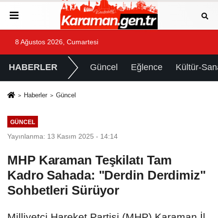
8 Ağustos 2026, Cumartesi
HABERLER
Güncel
Eğlence
Kültür-San
Haberler
Güncel
GÜNCEL
Yayınlanma: 13 Kasım 2025 - 14:14
MHP Karaman Teşkilatı Tam
Kadro Sahada: "Derdin Derdimiz"
Sohbetleri Sürüyor
Milliyetçi Hareket Partisi (MHP) Karaman İl