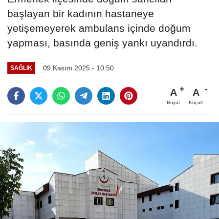
başlayan bir kadının hastaneye
yetişemeyerek ambulans içinde doğum
yapması, basında geniş yankı uyandırdı.
09 Kasım 2025 - 10:50
SAĞLIK
A
A
Büyüt
Küçült