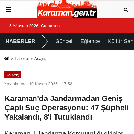
8 Ağustos 2026, Cumartesi
HABERLER
Güncel
Eğlence
Kültür-San
Haberler
Asayiş
ASAYIŞ
Yayınlanma: 10 Kasım 2025 - 17:58
Karaman'da Jandarmadan Geniş
Çaplı Suç Operasyonu: 47 Şüpheli
Yakalandı, 8'i Tutuklandı
Karaman İl Jandarma Komutanlığı ekipleri