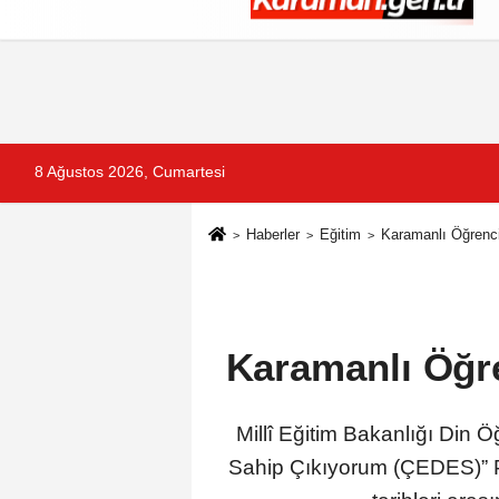
Künye
İletişim
Çerez Politikası
G
8 Ağustos 2026, Cumartesi
Haberler
Eğitim
Karamanlı Öğrenc
Karamanlı Öğr
Millî Eğitim Bakanlığı Din
Sahip Çıkıyorum (ÇEDES)” P