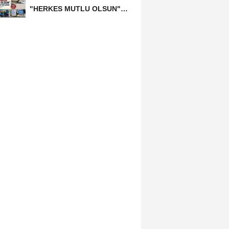
"HERKES MUTLU OLSUN"
MECLİSİNDEN ANNELER
GÜNÜNE...