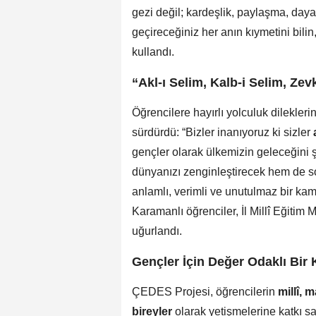
gezi değil; kardeşlik, paylaşma, day
geçireceğiniz her anın kıymetini bilin
kullandı.
“Akl-ı Selim, Kalb-i Selim, Zevk
Öğrencilere hayırlı yolculuk dilekler
sürdürdü: “Bizler inanıyoruz ki sizler
gençler olarak ülkemizin geleceğini 
dünyanızı zenginleştirecek hem de so
anlamlı, verimli ve unutulmaz bir ka
Karamanlı öğrenciler, İl Millî Eğitim
uğurlandı.
Gençler İçin Değer Odaklı Bi
ÇEDES Projesi, öğrencilerin
millî, 
bireyler
olarak yetişmelerine katkı 