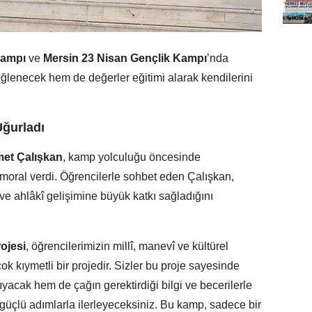
Kampı
ve
Mersin 23 Nisan Gençlik Kampı
’nda
eğlenecek hem de değerler eğitimi alarak kendilerini
Uğurladı
et Çalışkan
, kamp yolculuğu öncesinde
 moral verdi. Öğrencilerle sohbet eden Çalışkan,
 ve ahlâkî gelişimine büyük katkı sağladığını
ojesi
, öğrencilerimizin millî, manevî ve kültürel
 kıymetli bir projedir. Sizler bu proje sayesinde
yacak hem de çağın gerektirdiği bilgi ve becerilerle
 güçlü adımlarla ilerleyeceksiniz. Bu kamp, sadece bir