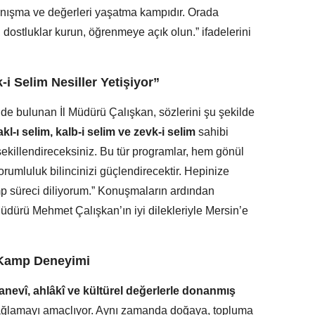
anışma ve değerleri yaşatma kampıdır. Orada
, dostluklar kurun, öğrenmeye açık olun.” ifadelerini
-i Selim Nesiller Yetişiyor”
inde bulunan İl Müdürü Çalışkan, sözlerini şu şekilde
akl-ı selim, kalb-i selim ve zevk-i selim
sahibi
şekillendireceksiniz. Bu tür programlar, hem gönül
rumluluk bilincinizi güçlendirecektir. Hepinize
mp süreci diliyorum.” Konuşmaların ardından
 Müdürü Mehmet Çalışkan’ın iyi dilekleriyle Mersin’e
r Kamp Deneyimi
manevî, ahlâkî ve kültürel değerlerle donanmış
sağlamayı amaçlıyor. Aynı zamanda doğaya, topluma