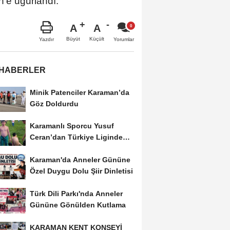
’e uğurlandı.
A
A
Büyüt
Küçült
Yazdır
Yorumlar
 HABERLER
Minik Patenciler Karaman’da
Göz Doldurdu
Karamanlı Sporcu Yusuf
Ceran’dan Türkiye Liginde
Bronz Madalya
Karaman'da Anneler Gününe
Özel Duygu Dolu Şiir Dinletisi
Türk Dili Parkı'nda Anneler
Gününe Gönülden Kutlama
KARAMAN KENT KONSEYİ