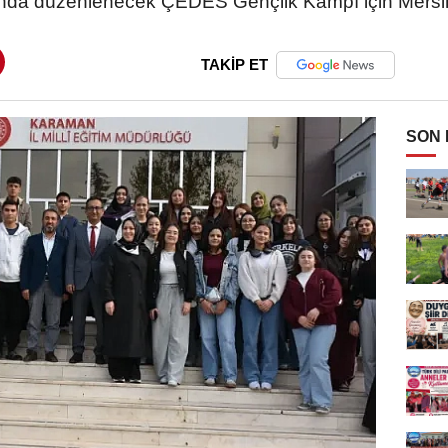
asında düzenlenecek ÇEDES Gençlik Kampı için Mersin
TAKİP ET
SON