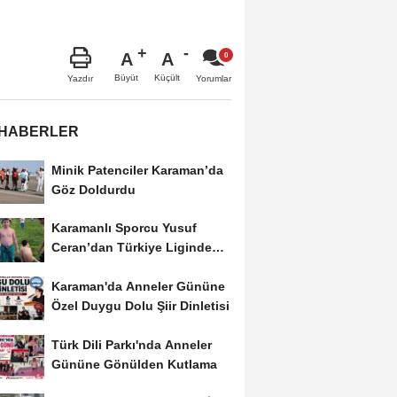
A
A
Büyüt
Küçült
Yazdır
Yorumlar
 HABERLER
Minik Patenciler Karaman’da
Göz Doldurdu
Karamanlı Sporcu Yusuf
Ceran’dan Türkiye Liginde
Bronz Madalya
Karaman'da Anneler Gününe
Özel Duygu Dolu Şiir Dinletisi
Türk Dili Parkı'nda Anneler
Gününe Gönülden Kutlama