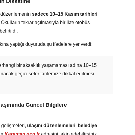
ın Dikkatine
u düzenlemenin
sadece 10–15 Kasım tarihleri
Okulların tekrar açılmasıyla birlikte otobüs
elirtildi.
alkına yaptığı duyuruda şu ifadelere yer verdi:
erhangi bir aksaklık yaşamaması adına 10–15
nacak geçici sefer tarifemize dikkat edilmesi
aşımında Güncel Bilgilere
 gelişmeleri,
ulaşım düzenlemeleri
,
belediye
in
Karaman.gen.tr
adresini takip edebilirsiniz.