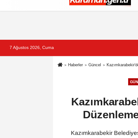
Künye
İletişim
Çerez Politikası
G
7 Ağustos 2026, Cuma
Haberler
Güncel
Kazımkarabekir'd
GÜN
Kazımkarabeki
Düzenleme
Kazımkarabekir Belediyes