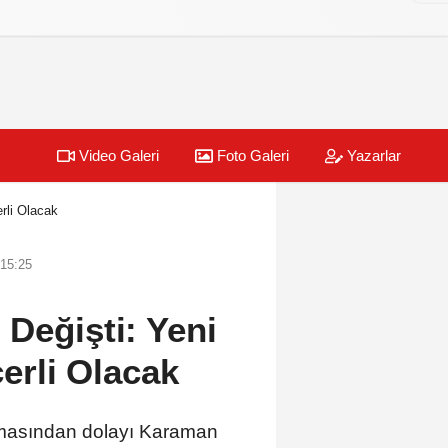
Video Galeri
Foto Galeri
Yazarlar
rli Olacak
 15:25
 Değişti: Yeni
rli Olacak
olmasından dolayı Karaman