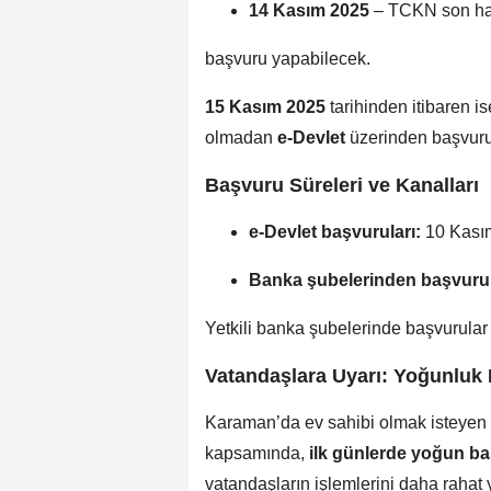
14 Kasım 2025
– TCKN son h
başvuru yapabilecek.
15 Kasım 2025
tarihinden itibaren i
olmadan
e-Devlet
üzerinden başvuru
Başvuru Süreleri ve Kanalları
e-Devlet başvuruları:
10 Kasım
Banka şubelerinden başvurul
Yetkili banka şubelerinde başvurular
Vatandaşlara Uyarı: Yoğunluk 
Karaman’da ev sahibi olmak isteyen v
kapsamında,
ilk günlerde yoğun b
vatandaşların işlemlerini daha rahat 