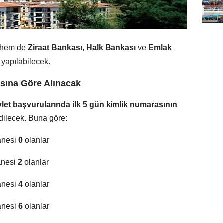
 hem de
Ziraat Bankası
,
Halk Bankası
ve
Emlak
 yapılabilecek.
sına Göre Alınacak
let başvurularında ilk 5 gün kimlik numarasının
dilecek. Buna göre:
anesi
0
olanlar
anesi
2
olanlar
anesi
4
olanlar
anesi
6
olanlar