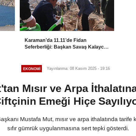
Karaman’da 11.11’de Fidan
Seferberliği: Başkan Savaş Kalaycı
Can Suyu Verdi
Yayınlanma: 08 Kasım 2025 - 19:16
EKONOMI
tan Mısır ve Arpa İthalatına
iftçinin Emeği Hiçe Sayılıy
anı Mustafa Mut, mısır ve arpa ithalatında tarife ko
sıfır gümrük uygulanmasına sert tepki gösterdi.