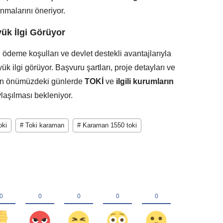
malarını öneriyor.
ük İlgi Görüyor
 ödeme koşulları ve devlet destekli avantajlarıyla
k ilgi görüyor. Başvuru şartları, proje detayları ve
lerin önümüzdeki günlerde
TOKİ
ve
ilgili kurumların
aşılması bekleniyor.
oki
# Toki karaman
# Karaman 1550 toki