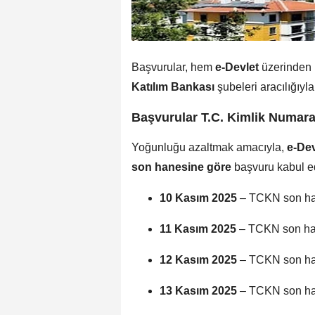
Başvurular, hem
e-Devlet
üzerinden
Katılım Bankası
şubeleri aracılığıyla
Başvurular T.C. Kimlik Numara
Yoğunluğu azaltmak amacıyla,
e-Dev
son hanesine göre
başvuru kabul e
10 Kasım 2025
– TCKN son h
11 Kasım 2025
– TCKN son h
12 Kasım 2025
– TCKN son h
13 Kasım 2025
– TCKN son h