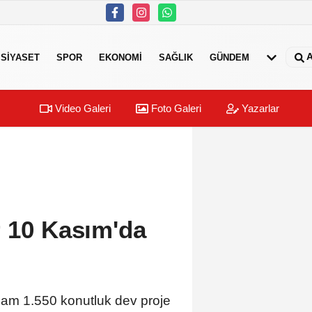
A
SIYASET
SPOR
EKONOMI
SAĞLIK
GÜNDEM
Video Galeri
Foto Galeri
Yazarlar
r 10 Kasım'da
lam 1.550 konutluk dev proje