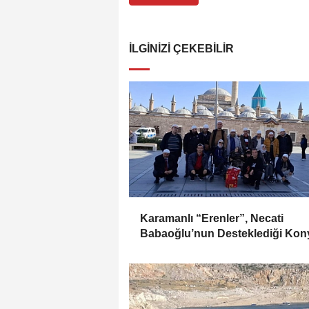
İLGINIZI ÇEKEBILIR
Karamanlı “Erenler”, Necati
Babaoğlu’nun Desteklediği Kon
Gezisiyle Mevlana’yı Ziyaret Etti