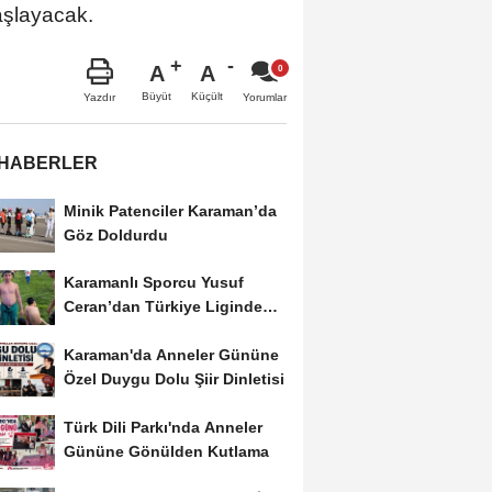
aşlayacak.
A
A
Büyüt
Küçült
Yazdır
Yorumlar
 HABERLER
Minik Patenciler Karaman’da
Göz Doldurdu
Karamanlı Sporcu Yusuf
Ceran’dan Türkiye Liginde
Bronz Madalya
Karaman'da Anneler Gününe
Özel Duygu Dolu Şiir Dinletisi
Türk Dili Parkı'nda Anneler
Gününe Gönülden Kutlama