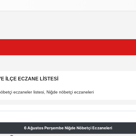
izlilik İlkeleri
E İLÇE ECZANE LISTESI
betçi eczaneler listesi, Niğde nöbetçi eczaneleri