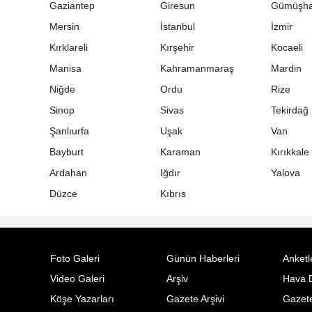
Gaziantep
Giresun
Gümüşh
Mersin
İstanbul
İzmir
Kırklareli
Kırşehir
Kocaeli
Manisa
Kahramanmaraş
Mardin
Niğde
Ordu
Rize
Sinop
Sivas
Tekirdağ
Şanlıurfa
Uşak
Van
Bayburt
Karaman
Kırıkkale
Ardahan
Iğdır
Yalova
Düzce
Kıbrıs
Foto Galeri
Günün Haberleri
Anketl
Video Galeri
Arşiv
Hava 
Köşe Yazarları
Gazete Arşivi
Gazete