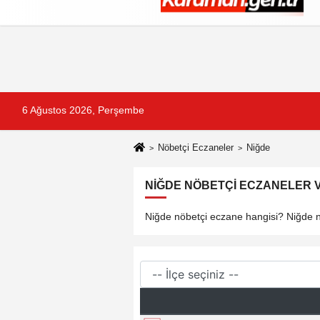
Künye
İletişim
Çerez Politikası
G
6 Ağustos 2026, Perşembe
Nöbetçi Eczaneler
Niğde
NIĞDE NÖBETÇI ECZANELER V
Niğde nöbetçi eczane hangisi? Niğde nö