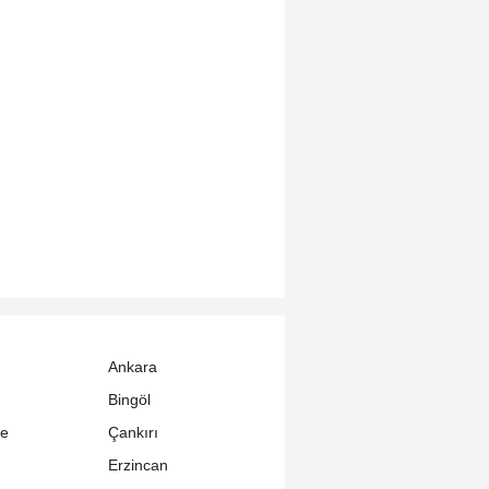
Ankara
Bingöl
le
Çankırı
Erzincan