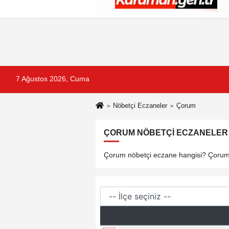
Künye
İletişim
Çerez Politikası
G
7 Ağustos 2026, Cuma
Nöbetçi Eczaneler
Çorum
ÇORUM NÖBETÇI ECZANELER V
Çorum nöbetçi eczane hangisi? Çorum n