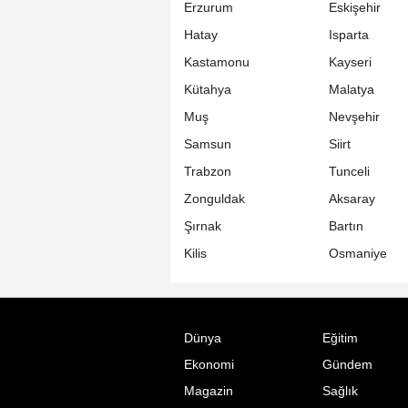
Erzurum
Eskişehir
Hatay
Isparta
Kastamonu
Kayseri
Kütahya
Malatya
Muş
Nevşehir
Samsun
Siirt
Trabzon
Tunceli
Zonguldak
Aksaray
Şırnak
Bartın
Kilis
Osmaniye
Dünya
Eğitim
Ekonomi
Gündem
Magazin
Sağlık