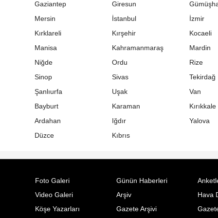
Gaziantep
Giresun
Gümüşh
Mersin
İstanbul
İzmir
Kırklareli
Kırşehir
Kocaeli
Manisa
Kahramanmaraş
Mardin
Niğde
Ordu
Rize
Sinop
Sivas
Tekirdağ
Şanlıurfa
Uşak
Van
Bayburt
Karaman
Kırıkkale
Ardahan
Iğdır
Yalova
Düzce
Kıbrıs
Foto Galeri
Günün Haberleri
Anketl
Video Galeri
Arşiv
Hava 
Köşe Yazarları
Gazete Arşivi
Gazete