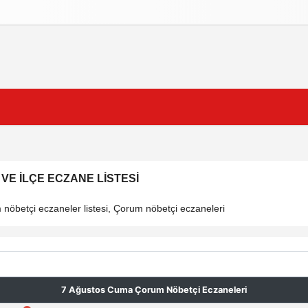
izlilik İlkeleri
E İLÇE ECZANE LISTESI
öbetçi eczaneler listesi, Çorum nöbetçi eczaneleri