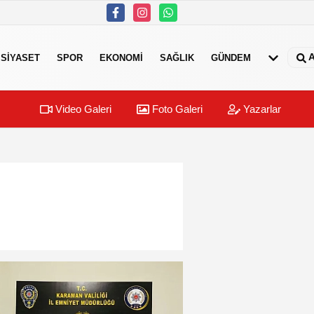
A
SIYASET
SPOR
EKONOMI
SAĞLIK
GÜNDEM
Video Galeri
Foto Galeri
Yazarlar