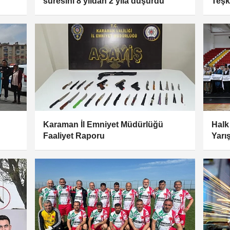
süresini 8 yıldan 2 yıla düşürdü
Teşki
Karaman İl Emniyet Müdürlüğü
Halk
Faaliyet Raporu
Yarı