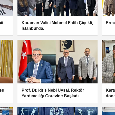
it
Karaman Valisi Mehmet Fatih Çiçekli,
Erme
İstanbul'da.
rsu
Prof. Dr. İdris Nebi Uysal, Rektör
Kart
Yardımcılığı Görevine Başladı
döne