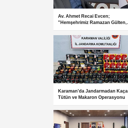
Av. Ahmet Recai Evcen;
"Hemşehrimiz Ramazan Gülten,
Haksız ve Hukuka Aykırı Bir Şek
Gözaltına Alındı"
Karaman'da Jandarmadan Kaça
Tütün ve Makaron Operasyonu