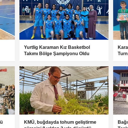
Yurtlig Karaman Kız Basketbol
Kara
Takımı Bölge Şampiyonu Oldu
Turn
mü
KMÜ, buğdayda tohum geliştirme
Bağı