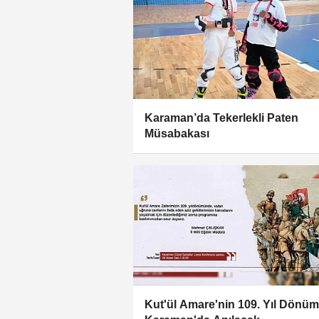
Karaman’da Tekerlekli Paten
Müsabakası
Kut'ül Amare'nin 109. Yıl Dönü