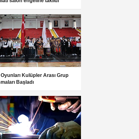
latı salon engeline takıldı
 Oyunları Kulüpler Arası Grup
şmaları Başladı