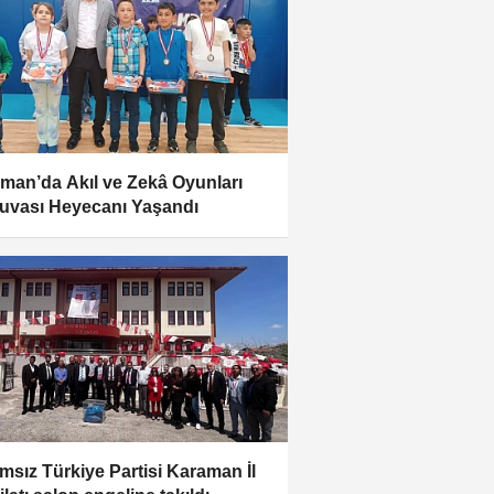
man’da Akıl ve Zekâ Oyunları
uvası Heyecanı Yaşandı
msız Türkiye Partisi Karaman İl