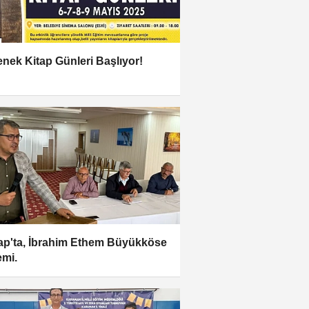
nek Kitap Günleri Başlıyor!
ap'ta, İbrahim Ethem Büyükköse
mi.