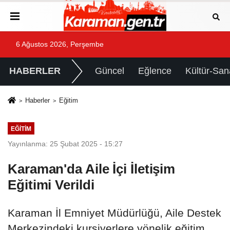
6 Ağustos 2026, Perşembe
HABERLER
Güncel
Eğlence
Kültür-San
Haberler
Eğitim
EĞITIM
Yayınlanma: 25 Şubat 2025 - 15:27
Karaman'da Aile İçi İletişim
Eğitimi Verildi
Karaman İl Emniyet Müdürlüğü, Aile Destek
Merkezindeki kursiyerlere yönelik eğitim