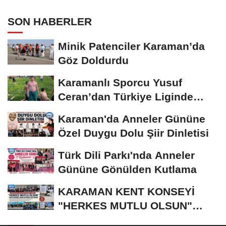
SON HABERLER
Minik Patenciler Karaman’da
Göz Doldurdu
Karamanlı Sporcu Yusuf
Ceran’dan Türkiye Liginde
Bronz Madalya
Karaman'da Anneler Gününe
Özel Duygu Dolu Şiir Dinletisi
Türk Dili Parkı'nda Anneler
Gününe Gönülden Kutlama
KARAMAN KENT KONSEYİ
"HERKES MUTLU OLSUN"
MECLİSİNDEN ANNELER