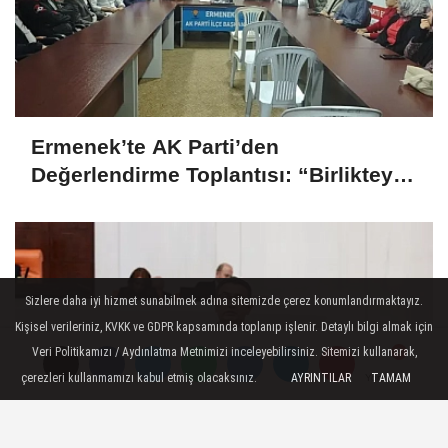
Ermenek’te AK Parti’den
Değerlendirme Toplantısı: “Birlikteyiz,
Çünkü Hizmet Yolundayız”
Sizlere daha iyi hizmet sunabilmek adına sitemizde çerez konumlandırmaktayız.
Kişisel verileriniz, KVKK ve GDPR kapsamında toplanıp işlenir. Detaylı bilgi almak için
Veri Politikamızı / Aydınlatma Metnimizi inceleyebilirsiniz. Sitemizi kullanarak,
çerezleri kullanmamızı kabul etmiş olacaksınız.
AYRINTILAR
TAMAM
Yorumlar
Yorumlar