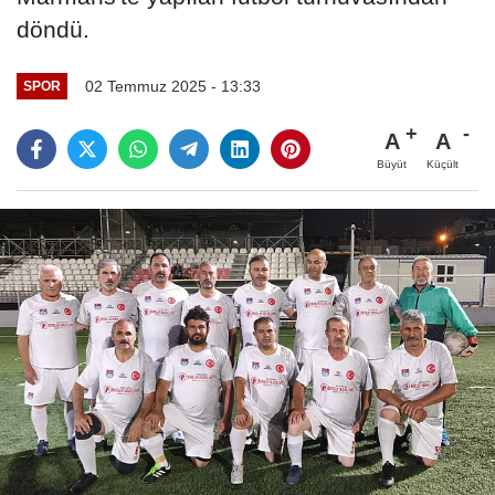
döndü.
02 Temmuz 2025 - 13:33
SPOR
A
A
Büyüt
Küçült