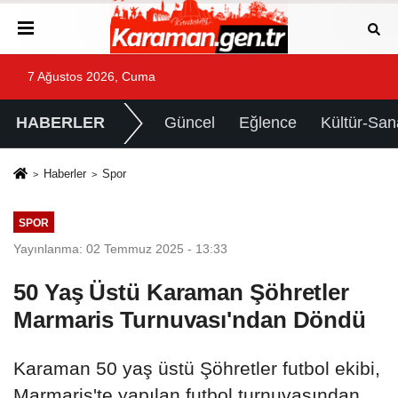
7 Ağustos 2026, Cuma
HABERLER
Güncel
Eğlence
Kültür-San
Haberler
Spor
SPOR
Yayınlanma: 02 Temmuz 2025 - 13:33
50 Yaş Üstü Karaman Şöhretler
Marmaris Turnuvası'ndan Döndü
Karaman 50 yaş üstü Şöhretler futbol ekibi,
Marmaris'te yapılan futbol turnuvasından