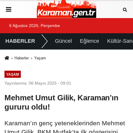
6 Ağustos 2026, Perşembe
HABERLER
Güncel
Eğlence
Kültür-San
Haberler
Yaşam
YAŞAM
Yayınlanma: 06 Mayıs 2025 - 09:01
Mehmet Umut Gilik, Karaman'ın
gururu oldu!
Karaman’ın genç yeteneklerinden Mehmet
Umut Gilik, BKM Mutfak’ta ilk gösterisini