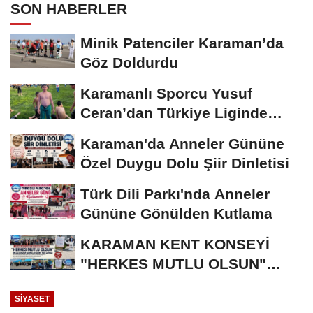
SON HABERLER
Minik Patenciler Karaman’da
Göz Doldurdu
Karamanlı Sporcu Yusuf
Ceran’dan Türkiye Liginde
Bronz Madalya
Karaman'da Anneler Gününe
Özel Duygu Dolu Şiir Dinletisi
Türk Dili Parkı'nda Anneler
Gününe Gönülden Kutlama
KARAMAN KENT KONSEYİ
"HERKES MUTLU OLSUN"
MECLİSİNDEN ANNELER
SIYASET
GÜNÜNE...