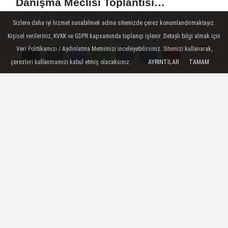
Danışma Meclisi Toplantısı
Gerçekleştirildi
Sizlere daha iyi hizmet sunabilmek adına sitemizde çerez konumlandırmaktayız.
Kişisel verileriniz, KVKK ve GDPR kapsamında toplanıp işlenir. Detaylı bilgi almak için
SON HABERLER
Veri Politikamızı / Aydınlatma Metnimizi inceleyebilirsiniz. Sitemizi kullanarak,
Minik Patenciler Karaman’da
çerezleri kullanmamızı kabul etmiş olacaksınız.
AYRINTILAR
TAMAM
Yorumlar
Yorumlar
Yorumlar
Göz Doldurdu
Karamanlı Sporcu Yusuf
Ceran’dan Türkiye Liginde
Bronz Madalya
Karaman'da Anneler Gününe
Özel Duygu Dolu Şiir Dinletisi
Türk Dili Parkı'nda Anneler
Gününe Gönülden Kutlama
KARAMAN KENT KONSEYİ
"HERKES MUTLU OLSUN"