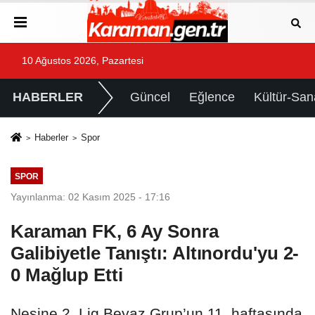
10 Ağustos 2026, Pazartesi
HABERLER
Güncel
Eğlence
Kültür-San
Haberler
Spor
SPOR
Yayınlanma: 02 Kasım 2025 - 17:16
Karaman FK, 6 Ay Sonra
Galibiyetle Tanıştı: Altınordu'yu 2-
0 Mağlup Etti
Nesine 2. Lig Beyaz Grup’un 11. haftasında