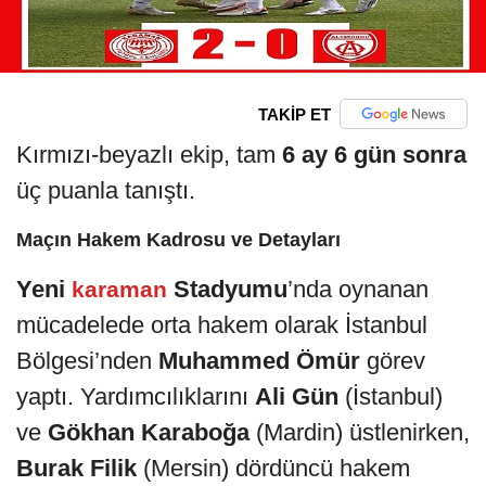
TAKİP ET
Kırmızı-beyazlı ekip, tam
6 ay 6 gün sonra
üç puanla tanıştı.
Maçın Hakem Kadrosu ve Detayları
Yeni
Stadyumu
’nda oynanan
karaman
mücadelede orta hakem olarak İstanbul
Bölgesi’nden
Muhammed Ömür
görev
yaptı. Yardımcılıklarını
Ali Gün
(İstanbul)
ve
Gökhan Karaboğa
(Mardin) üstlenirken,
Burak Filik
(Mersin) dördüncü hakem