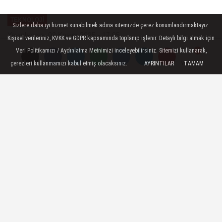
MECLİSİNDEN ANNELER
TEKNOLOJI
GÜNÜNE...
Sizlere daha iyi hizmet sunabilmek adına sitemizde çerez konumlandırmaktayız.
Yayınlanma: 02 Kasım 2025 - 17:05
Kişisel verileriniz, KVKK ve GDPR kapsamında toplanıp işlenir. Detaylı bilgi almak için
Güncelleme: 02 Kasım 2025 - 17:22
Veri Politikamızı / Aydınlatma Metnimizi inceleyebilirsiniz. Sitemizi kullanarak,
çerezleri kullanmamızı kabul etmiş olacaksınız.
AYRINTILAR
TAMAM
Yorumlar
Yorumlar
Turkishost Kurumsal Altyapısıyla
Dijital Dünyanın Güvenilir
Teknoloji Ortağı
Türkiye’nin teknoloji altyapısına yön veren
hosting markalarından biri olan Turkishost,
güvenilirlik, sürdürülebilirlik ve müşteri
memnuniyetini merkeze alan yapısıyla
bireylerden büyük ölçekli firmalara kadar
geniş bir kullanıcı kitlesine hizmet vermeye
devam ediyor.