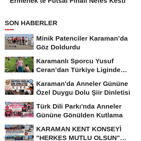
Ermenek’te Futsal Finali Nefes Kesti
SON HABERLER
Minik Patenciler Karaman’da
Göz Doldurdu
Karamanlı Sporcu Yusuf
Ceran’dan Türkiye Liginde
Bronz Madalya
Karaman'da Anneler Gününe
Özel Duygu Dolu Şiir Dinletisi
Türk Dili Parkı'nda Anneler
Gününe Gönülden Kutlama
KARAMAN KENT KONSEYİ
"HERKES MUTLU OLSUN"