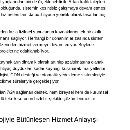
açlarından biri de ölçeklenebilirlik. Artan trafik talepleri 
olduğunda, sistemin kesintisiz çalışmaya devam etmesi 
 hizmetleri tam da bu ihtiyaca yönelik olarak tasarlanmış 
den fazla fiziksel sunucunun kaynaklarını tek bir akıllı 
mans sağlıyor. Herhangi bir donanım arızasında sistem 
r üzerinden hizmet vermeye devam ediyor. Böylece 
rojelerine odaklanabiliyor.
aynakların dinamik olarak artırılıp azaltılmasına olanak 
ihtiyaç duydukları kadar kaynağı kullanarak maliyetlerini 
lojisi, CDN desteği ve otomatik yedekleme sistemleriyle 
ecikme süreleriyle gerçekleşiyor.
ından 7/24 sağlanan destek, hem bireysel hem de kurumsal 
ürlü teknik sorunun hızlı bir şekilde çözümlenmesini 
jiyle Bütünleşen Hizmet Anlayışı