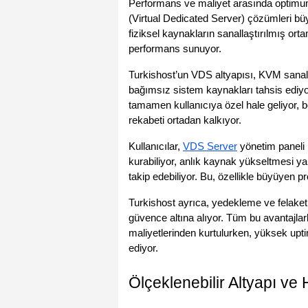
Performans ve maliyet arasında optimum 
(Virtual Dedicated Server) çözümleri bü
fiziksel kaynakların sanallaştırılmış orta
performans sunuyor.
Turkishost’un VDS altyapısı, KVM sanalla
bağımsız sistem kaynakları tahsis ediyo
tamamen kullanıcıya özel hale geliyor, 
rekabeti ortadan kalkıyor.
Kullanıcılar, 
VDS Server
 yönetim paneli 
kurabiliyor, anlık kaynak yükseltmesi ya
takip edebiliyor. Bu, özellikle büyüyen pr
Turkishost ayrıca, yedekleme ve felaket 
güvence altına alıyor. Tüm bu avantajlarla
maliyetlerinden kurtulurken, yüksek upti
ediyor.
Ölçeklenebilir Altyapı v