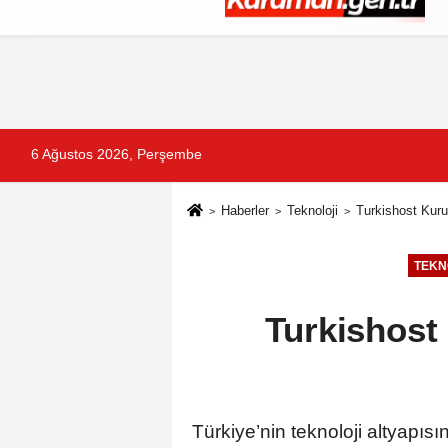
Künye
İletişim
Çerez Politikası
G
6 Ağustos 2026, Perşembe
Haberler
Teknoloji
Turkishost Kurum
TEKN
Turkishost 
Türkiye’nin teknoloji altyapısı