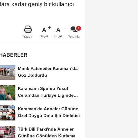
ara kadar geniş bir kullanıcı
A
A
Büyüt
Küçült
Yazdır
Yorumlar
 HABERLER
Minik Patenciler Karaman’da
Göz Doldurdu
Karamanlı Sporcu Yusuf
Ceran’dan Türkiye Liginde
Bronz Madalya
Karaman'da Anneler Gününe
Özel Duygu Dolu Şiir Dinletisi
Türk Dili Parkı'nda Anneler
Gününe Gönülden Kutlama