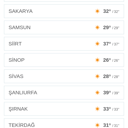
SAKARYA
32°
/ 32°
SAMSUN
29°
/ 29°
SİİRT
37°
/ 37°
SİNOP
26°
/ 26°
SİVAS
28°
/ 28°
ŞANLIURFA
39°
/ 39°
ŞIRNAK
33°
/ 33°
TEKİRDAĞ
31°
/ 31°