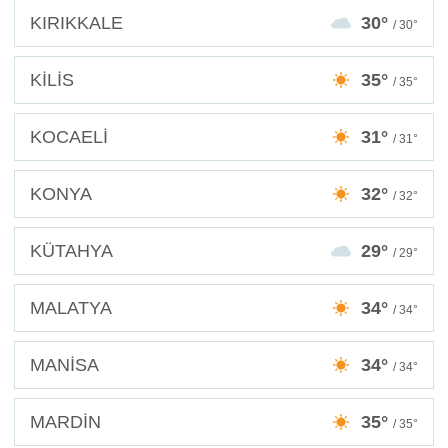
KIRIKKALE
30°
/ 30°
KİLİS
35°
/ 35°
KOCAELİ
31°
/ 31°
KONYA
32°
/ 32°
KÜTAHYA
29°
/ 29°
MALATYA
34°
/ 34°
MANİSA
34°
/ 34°
MARDİN
35°
/ 35°