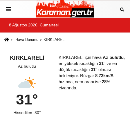
8 Ağustos 2026, Cumartesi
Hava Durumu
KIRKLARELİ
KIRKLARELİ
KIRKLARELİ için hava
Az bulutlu
,
en yüksek sıcaklığın
31°
ve en
Az bulutlu
düşük sıcaklığın
31°
olması
bekleniyor. Rüzgar
8.73km/S
hızında, nem oranı ise
28%
civarında.
31°
Hissedilen: 30°