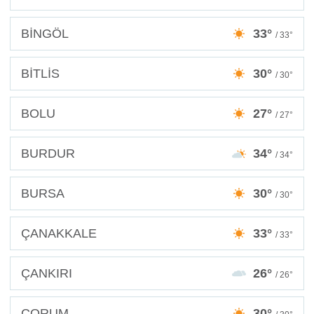
BİNGÖL
33°
/ 33°
BİTLİS
30°
/ 30°
BOLU
27°
/ 27°
BURDUR
34°
/ 34°
BURSA
30°
/ 30°
ÇANAKKALE
33°
/ 33°
ÇANKIRI
26°
/ 26°
ÇORUM
30°