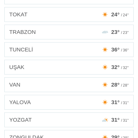
TOKAT
24°
/ 24°
TRABZON
23°
/ 23°
TUNCELİ
36°
/ 36°
UŞAK
32°
/ 32°
VAN
28°
/ 28°
YALOVA
31°
/ 31°
YOZGAT
31°
/ 31°
ZONGULDAK
29°
/ 29°