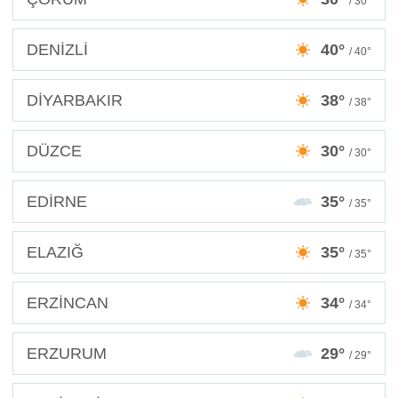
/ 30°
DENİZLİ
40°
/ 40°
DİYARBAKIR
38°
/ 38°
DÜZCE
30°
/ 30°
EDİRNE
35°
/ 35°
ELAZIĞ
35°
/ 35°
ERZİNCAN
34°
/ 34°
ERZURUM
29°
/ 29°