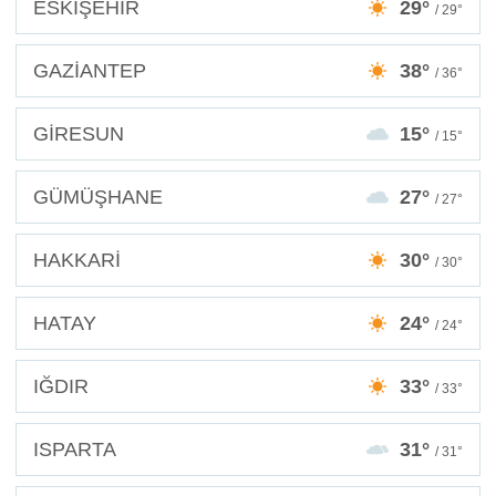
ESKİŞEHİR
29°
/ 29°
GAZİANTEP
38°
/ 36°
GİRESUN
15°
/ 15°
GÜMÜŞHANE
27°
/ 27°
HAKKARİ
30°
/ 30°
HATAY
24°
/ 24°
IĞDIR
33°
/ 33°
ISPARTA
31°
/ 31°