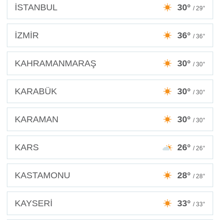
İSTANBUL
30°
/ 29°
İZMİR
36°
/ 36°
KAHRAMANMARAŞ
30°
/ 30°
KARABÜK
30°
/ 30°
KARAMAN
30°
/ 30°
KARS
26°
/ 26°
KASTAMONU
28°
/ 28°
KAYSERİ
33°
/ 33°