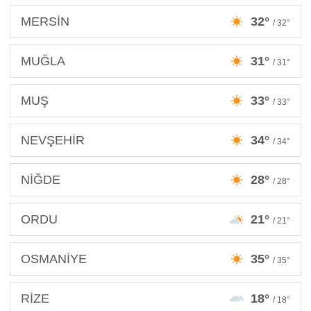
MERSİN
32°
/ 32°
MUĞLA
31°
/ 31°
MUŞ
33°
/ 33°
NEVŞEHİR
34°
/ 34°
NİĞDE
28°
/ 28°
ORDU
21°
/ 21°
OSMANİYE
35°
/ 35°
RİZE
18°
/ 18°