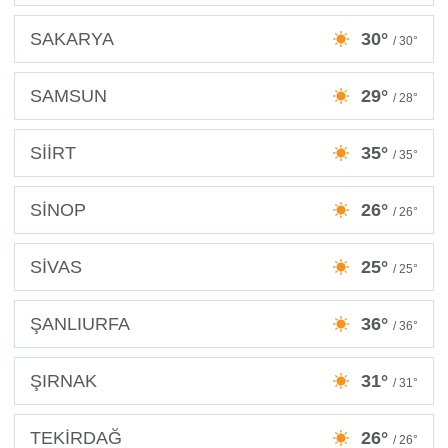
SAKARYA
30°
/ 30°
SAMSUN
29°
/ 28°
SİİRT
35°
/ 35°
SİNOP
26°
/ 26°
SİVAS
25°
/ 25°
ŞANLIURFA
36°
/ 36°
ŞIRNAK
31°
/ 31°
TEKİRDAĞ
26°
/ 26°