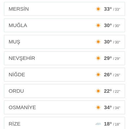
MERSİN
33°
/ 33°
MUĞLA
30°
/ 30°
MUŞ
30°
/ 30°
NEVŞEHİR
29°
/ 29°
NİĞDE
26°
/ 26°
ORDU
22°
/ 22°
OSMANİYE
34°
/ 34°
RİZE
18°
/ 18°