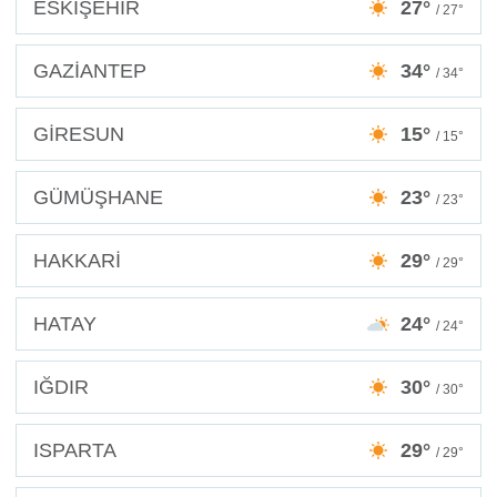
ESKİŞEHİR
27°
/ 27°
GAZİANTEP
34°
/ 34°
GİRESUN
15°
/ 15°
GÜMÜŞHANE
23°
/ 23°
HAKKARİ
29°
/ 29°
HATAY
24°
/ 24°
IĞDIR
30°
/ 30°
ISPARTA
29°
/ 29°