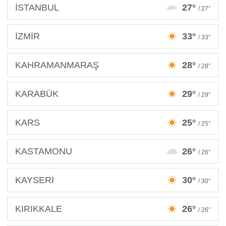
İSTANBUL
27°
/ 27°
İZMİR
33°
/ 33°
KAHRAMANMARAŞ
28°
/ 28°
KARABÜK
29°
/ 29°
KARS
25°
/ 25°
KASTAMONU
26°
/ 26°
KAYSERİ
30°
/ 30°
KIRIKKALE
26°
/ 26°