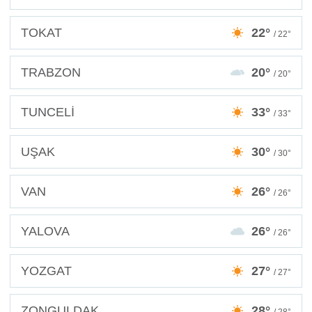
TOKAT
22°
/ 22°
TRABZON
20°
/ 20°
TUNCELİ
33°
/ 33°
UŞAK
30°
/ 30°
VAN
26°
/ 26°
YALOVA
26°
/ 26°
YOZGAT
27°
/ 27°
ZONGULDAK
28°
/ 28°