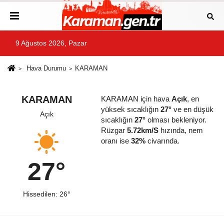
9 Ağustos 2026, Pazar
Hava Durumu
KARAMAN
KARAMAN
KARAMAN için hava
Açık
, en
yüksek sıcaklığın
27°
ve en düşük
Açık
sıcaklığın
27°
olması bekleniyor.
Rüzgar
5.72km/S
hızında, nem
oranı ise
32%
civarında.
27°
Hissedilen: 26°