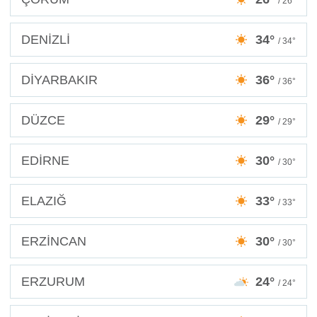
/ 26°
DENİZLİ
34°
/ 34°
DİYARBAKIR
36°
/ 36°
DÜZCE
29°
/ 29°
EDİRNE
30°
/ 30°
ELAZIĞ
33°
/ 33°
ERZİNCAN
30°
/ 30°
ERZURUM
24°
/ 24°