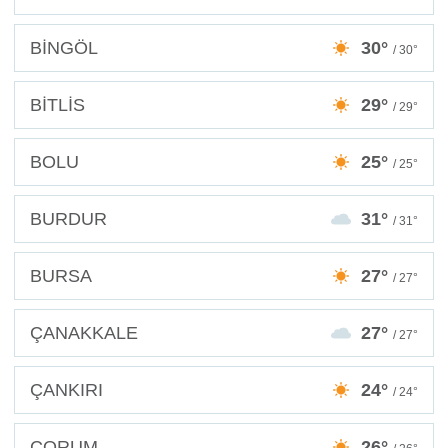
BİNGÖL
30°
/ 30°
BİTLİS
29°
/ 29°
BOLU
25°
/ 25°
BURDUR
31°
/ 31°
BURSA
27°
/ 27°
ÇANAKKALE
27°
/ 27°
ÇANKIRI
24°
/ 24°
ÇORUM
26°