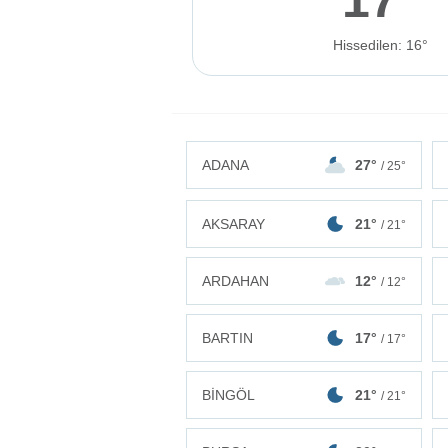
Hissedilen: 16°
ADANA
27°
/ 25°
AKSARAY
21°
/ 21°
ARDAHAN
12°
/ 12°
BARTIN
17°
/ 17°
BİNGÖL
21°
/ 21°