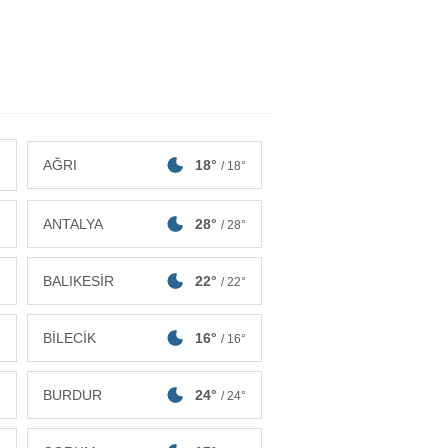
AĞRI
18°
/ 18°
ANTALYA
28°
°
/ 28°
BALIKESİR
22°
°
/ 22°
BİLECİK
16°
°
/ 16°
BURDUR
24°
°
/ 24°