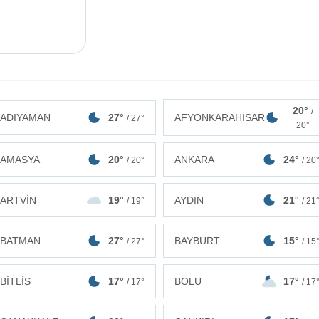
20°
/
ADIYAMAN
27°
AFYONKARAHİSAR
/ 27°
20°
AMASYA
20°
ANKARA
24°
/ 20°
/ 20
ARTVİN
19°
AYDIN
21°
/ 19°
/ 21
BATMAN
27°
BAYBURT
15°
/ 27°
/ 15
BİTLİS
17°
BOLU
17°
/ 17°
/ 17