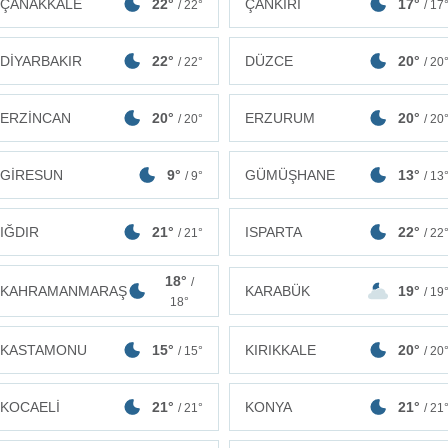
ÇANAKKALE
22°
ÇANKIRI
17°
/ 22°
/ 17
DİYARBAKIR
22°
DÜZCE
20°
/ 22°
/ 20
ERZİNCAN
20°
ERZURUM
20°
/ 20°
/ 20
GİRESUN
9°
GÜMÜŞHANE
13°
/ 9°
/ 13
IĞDIR
21°
ISPARTA
22°
/ 21°
/ 22
18°
/
KAHRAMANMARAŞ
KARABÜK
19°
/ 19
18°
KASTAMONU
15°
KIRIKKALE
20°
/ 15°
/ 20
KOCAELİ
21°
KONYA
21°
/ 21°
/ 21