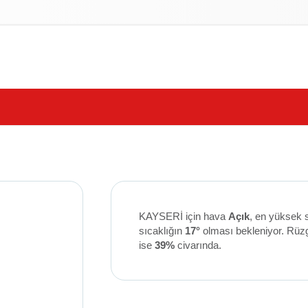
izlilik İlkeleri
KAYSERİ için hava
Açık
, en yüksek 
sıcaklığın
17°
olması bekleniyor. Rüz
ise
39%
civarında.