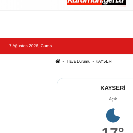
Künye
İletişim
Çerez Politikası
G
7 Ağustos 2026, Cuma
Hava Durumu
KAYSERİ
KAYSERİ
Açık
17°