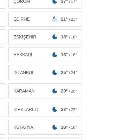
ÇORUM
17°
°
/ 17°
EDİRNE
21°
°
/ 21°
ESKİŞEHİR
18°
°
/ 18°
HAKKARİ
16°
°
/ 16°
İSTANBUL
25°
°
/ 24°
KARAMAN
20°
°
/ 20°
KIRKLARELİ
22°
°
/ 22°
KÜTAHYA
16°
°
/ 16°