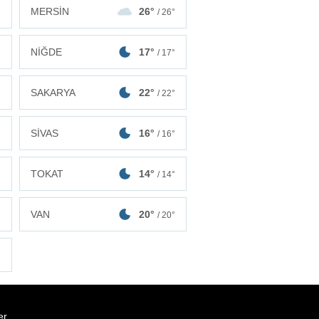
MERSİN
26°
°
/ 26°
NİĞDE
17°
°
/ 17°
SAKARYA
22°
°
/ 22°
SİVAS
16°
°
/ 16°
TOKAT
14°
°
/ 14°
VAN
20°
°
/ 20°
°
er