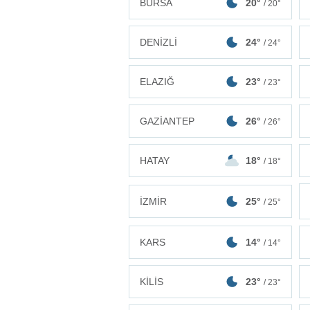
BURSA
20°
/ 20°
DENİZLİ
24°
/ 24°
ELAZIĞ
23°
/ 23°
GAZİANTEP
26°
/ 26°
HATAY
18°
/ 18°
İZMİR
25°
/ 25°
KARS
14°
/ 14°
KİLİS
23°
/ 23°