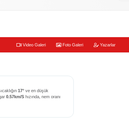
Video Galeri
Foto Galeri
Yazarlar
sıcaklığın
17°
ve en düşük
gar
0.57km/S
hızında, nem oranı