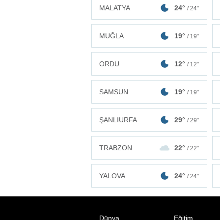
MALATYA
24°
/ 24°
MUĞLA
19°
/ 19°
ORDU
12°
/ 12°
SAMSUN
19°
/ 19°
ŞANLIURFA
29°
/ 29°
TRABZON
22°
/ 22°
YALOVA
24°
/ 24°
Dünya
Eğitim