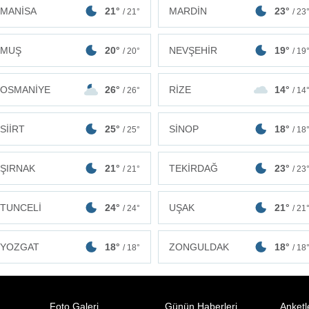
MANİSA
21°
MARDİN
23°
/ 21°
/ 23
MUŞ
20°
NEVŞEHİR
19°
/ 20°
/ 19
OSMANİYE
26°
RİZE
14°
/ 26°
/ 14
SİİRT
25°
SİNOP
18°
/ 25°
/ 18
ŞIRNAK
21°
TEKİRDAĞ
23°
/ 21°
/ 23
TUNCELİ
24°
UŞAK
21°
/ 24°
/ 21
ZONGULDAK
18°
YOZGAT
18°
/ 18
/ 18°
Foto Galeri
Günün Haberleri
Anketl