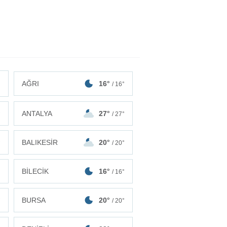
AĞRI
16°
/ 16°
ANTALYA
27°
°
/ 27°
BALIKESİR
20°
°
/ 20°
BİLECİK
16°
°
/ 16°
BURSA
20°
°
/ 20°