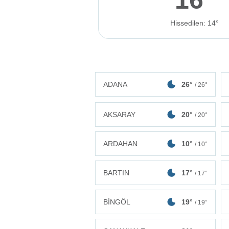
Hissedilen: 14°
ADANA
26°
/ 26°
AKSARAY
20°
/ 20°
ARDAHAN
10°
/ 10°
BARTIN
17°
/ 17°
BİNGÖL
19°
/ 19°