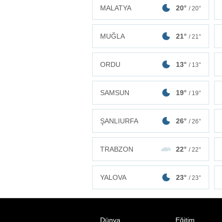
MALATYA
20°
/ 20°
MUĞLA
21°
/ 21°
ORDU
13°
/ 13°
SAMSUN
19°
/ 19°
ŞANLIURFA
26°
/ 26°
TRABZON
22°
/ 22°
YALOVA
23°
/ 23°
Dünya
Eğitim