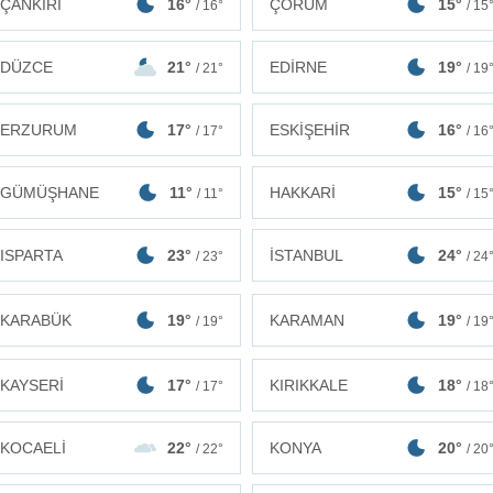
ÇANKIRI
16°
ÇORUM
15°
/ 16°
/ 15
DÜZCE
21°
EDİRNE
19°
/ 21°
/ 19
ERZURUM
17°
ESKİŞEHİR
16°
/ 17°
/ 16
GÜMÜŞHANE
11°
HAKKARİ
15°
/ 11°
/ 15
ISPARTA
23°
İSTANBUL
24°
/ 23°
/ 24
KARABÜK
19°
KARAMAN
19°
/ 19°
/ 19
KAYSERİ
17°
KIRIKKALE
18°
/ 17°
/ 18
KOCAELİ
22°
KONYA
20°
/ 22°
/ 20