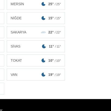
MERSİN
25°
°
/ 25°
NİĞDE
15°
°
/ 15°
SAKARYA
22°
°
/ 22°
SİVAS
11°
°
/ 11°
TOKAT
10°
°
/ 10°
VAN
19°
°
/ 19°
°
er