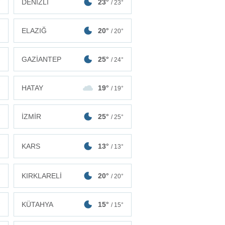
DENİZLİ
23°
°
/ 23°
ELAZIĞ
20°
°
/ 20°
GAZİANTEP
25°
°
/ 24°
HATAY
19°
°
/ 19°
İZMİR
25°
°
/ 25°
KARS
13°
°
/ 13°
KIRKLARELİ
20°
°
/ 20°
KÜTAHYA
15°
°
/ 15°