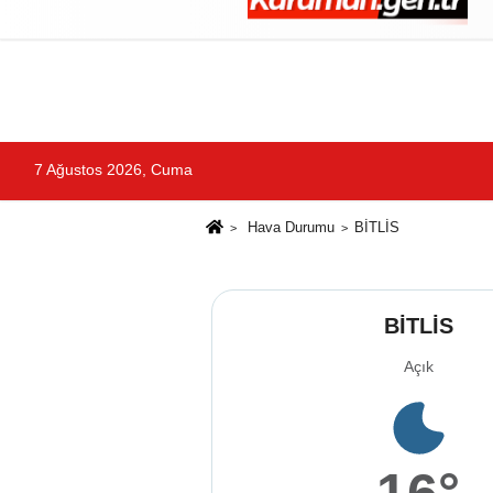
Künye
İletişim
Çerez Politikası
G
7 Ağustos 2026, Cuma
Hava Durumu
BİTLİS
BİTLİS
Açık
16°