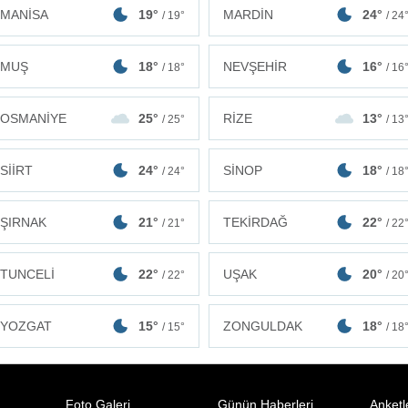
MANİSA
19°
MARDİN
24°
/ 19°
/ 24
MUŞ
18°
NEVŞEHİR
16°
/ 18°
/ 16
OSMANİYE
25°
RİZE
13°
/ 25°
/ 13
SİİRT
24°
SİNOP
18°
/ 24°
/ 18
ŞIRNAK
21°
TEKİRDAĞ
22°
/ 21°
/ 22
TUNCELİ
22°
UŞAK
20°
/ 22°
/ 20
ZONGULDAK
18°
YOZGAT
15°
/ 18
/ 15°
Foto Galeri
Günün Haberleri
Anketl