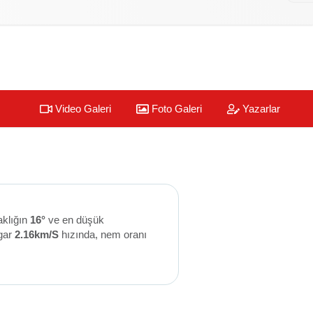
Video Galeri
Foto Galeri
Yazarlar
aklığın
16°
ve en düşük
gar
2.16km/S
hızında, nem oranı