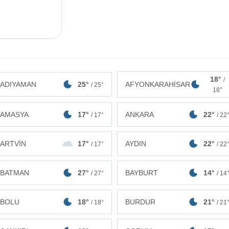
18°
/
ADIYAMAN
25°
AFYONKARAHİSAR
/ 25°
18°
AMASYA
17°
ANKARA
22°
/ 17°
/ 22
ARTVİN
17°
AYDIN
22°
/ 17°
/ 22
BATMAN
27°
BAYBURT
14°
/ 27°
/ 14
BOLU
18°
BURDUR
21°
/ 18°
/ 21