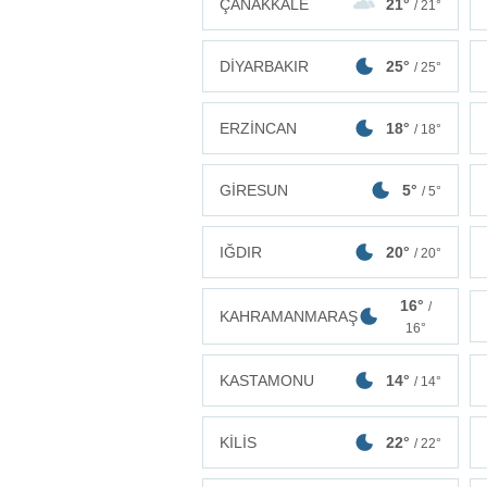
ÇANAKKALE
21°
/ 21°
DİYARBAKIR
25°
/ 25°
ERZİNCAN
18°
/ 18°
GİRESUN
5°
/ 5°
IĞDIR
20°
/ 20°
16°
/
KAHRAMANMARAŞ
16°
KASTAMONU
14°
/ 14°
KİLİS
22°
/ 22°