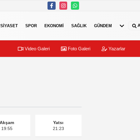
A
SIYASET
SPOR
EKONOMI
SAĞLIK
GÜNDEM
Video Galeri
Foto Galeri
Yazarlar
Akşam
Yatsı
19:55
21:23