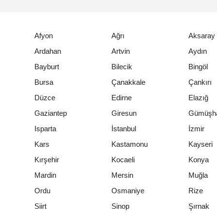
Afyon
Ağrı
Aksaray
Ardahan
Artvin
Aydın
Bayburt
Bilecik
Bingöl
Bursa
Çanakkale
Çankırı
Düzce
Edirne
Elazığ
Gaziantep
Giresun
Gümüşh
Isparta
İstanbul
İzmir
Kars
Kastamonu
Kayseri
Kırşehir
Kocaeli
Konya
Mardin
Mersin
Muğla
Ordu
Osmaniye
Rize
Siirt
Sinop
Şırnak