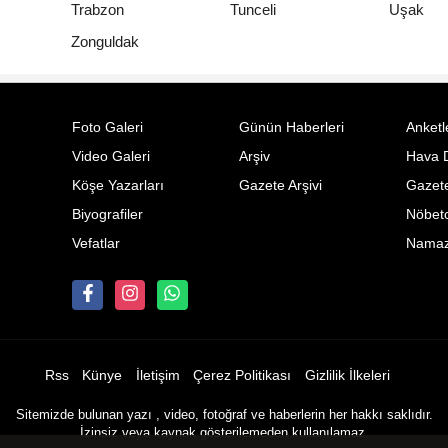
Trabzon
Tunceli
Uşak
Zonguldak
Foto Galeri
Günün Haberleri
Anketl
Video Galeri
Arşiv
Hava 
Köşe Yazarları
Gazete Arşivi
Gazete
Biyografiler
Nöbetc
Vefatlar
Namaz 
Rss
Künye
İletişim
Çerez Politikası
Gizlilik İlkeleri
Sitemizde bulunan yazı , video, fotoğraf ve haberlerin her hakkı saklıdır.
İzinsiz veya kaynak gösterilemeden kullanılamaz.