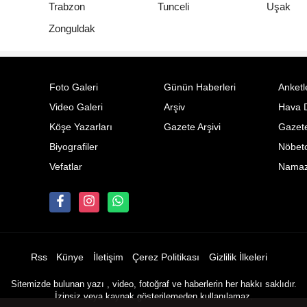
Trabzon
Tunceli
Uşak
Zonguldak
Foto Galeri
Günün Haberleri
Anketl
Video Galeri
Arşiv
Hava 
Köşe Yazarları
Gazete Arşivi
Gazete
Biyografiler
Nöbetc
Vefatlar
Namaz 
Rss
Künye
İletişim
Çerez Politikası
Gizlilik İlkeleri
Sitemizde bulunan yazı , video, fotoğraf ve haberlerin her hakkı saklıdır.
İzinsiz veya kaynak gösterilemeden kullanılamaz.