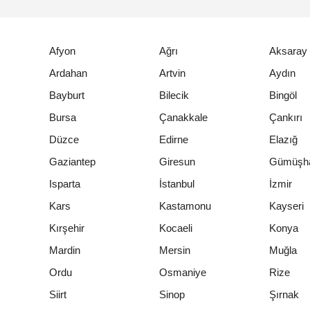
Afyon
Ağrı
Aksaray
Ardahan
Artvin
Aydın
Bayburt
Bilecik
Bingöl
Bursa
Çanakkale
Çankırı
Düzce
Edirne
Elazığ
Gaziantep
Giresun
Gümüşh
Isparta
İstanbul
İzmir
Kars
Kastamonu
Kayseri
Kırşehir
Kocaeli
Konya
Mardin
Mersin
Muğla
Ordu
Osmaniye
Rize
Siirt
Sinop
Şırnak