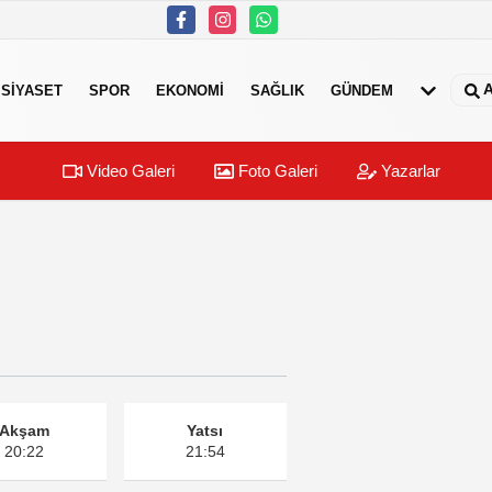
A
SIYASET
SPOR
EKONOMI
SAĞLIK
GÜNDEM
Video Galeri
Foto Galeri
Yazarlar
Akşam
Yatsı
20:22
21:54