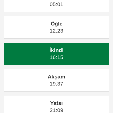
05:01
Öğle
12:23
İkindi
16:15
Akşam
19:37
Yatsı
21:09