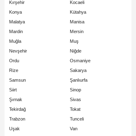
Kırşehir
Kocaeli
Konya
Kütahya
Malatya
Manisa
Mardin
Mersin
Muğla
Muş
Nevşehir
Niğde
Ordu
Osmaniye
Rize
Sakarya
Samsun
Şanlıurfa
Siirt
Sinop
Şırnak
Sivas
Tekirdağ
Tokat
Trabzon
Tunceli
Uşak
Van