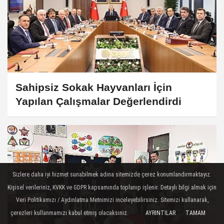
Sahipsiz Sokak Hayvanları İçin
Yapılan Çalışmalar Değerlendirdi
Sizlere daha iyi hizmet sunabilmek adına sitemizde çerez konumlandırmaktayız.
Kişisel verileriniz, KVKK ve GDPR kapsamında toplanıp işlenir. Detaylı bilgi almak için
Veri Politikamızı / Aydınlatma Metnimizi inceleyebilirsiniz. Sitemizi kullanarak,
çerezleri kullanmamızı kabul etmiş olacaksınız.
AYRINTILAR
TAMAM