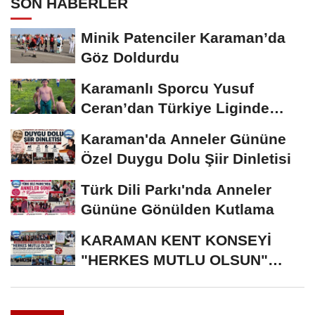
SON HABERLER
Minik Patenciler Karaman’da
Göz Doldurdu
Karamanlı Sporcu Yusuf
Ceran’dan Türkiye Liginde
Bronz Madalya
Karaman'da Anneler Gününe
Özel Duygu Dolu Şiir Dinletisi
Türk Dili Parkı'nda Anneler
Gününe Gönülden Kutlama
KARAMAN KENT KONSEYİ
"HERKES MUTLU OLSUN"
MECLİSİNDEN ANNELER
GÜNÜNE...