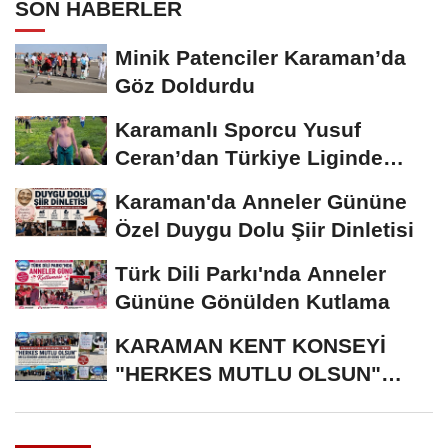
SON HABERLER
Minik Patenciler Karaman’da
Göz Doldurdu
Karamanlı Sporcu Yusuf
Ceran’dan Türkiye Liginde
Bronz Madalya
Karaman'da Anneler Gününe
Özel Duygu Dolu Şiir Dinletisi
Türk Dili Parkı'nda Anneler
Gününe Gönülden Kutlama
KARAMAN KENT KONSEYİ
"HERKES MUTLU OLSUN"
MECLİSİNDEN ANNELER
GÜNÜNE...