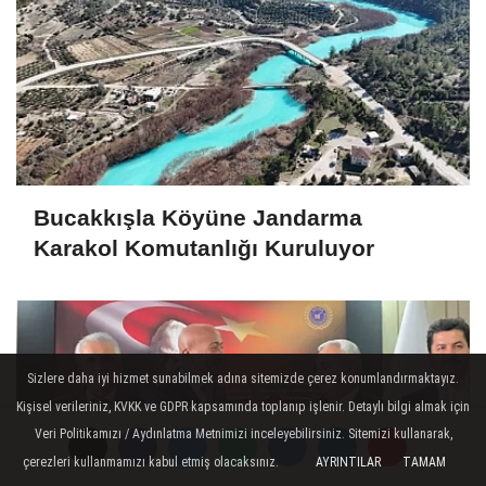
Bucakkışla Köyüne Jandarma
Karakol Komutanlığı Kuruluyor
Sizlere daha iyi hizmet sunabilmek adına sitemizde çerez konumlandırmaktayız.
Kişisel verileriniz, KVKK ve GDPR kapsamında toplanıp işlenir. Detaylı bilgi almak için
Veri Politikamızı / Aydınlatma Metnimizi inceleyebilirsiniz. Sitemizi kullanarak,
çerezleri kullanmamızı kabul etmiş olacaksınız.
AYRINTILAR
TAMAM