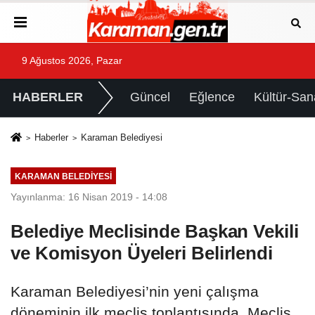
9 Ağustos 2026, Pazar
HABERLER
Güncel
Eğlence
Kültür-San
Haberler
Karaman Belediyesi
KARAMAN BELEDIYESI
Yayınlanma: 16 Nisan 2019 - 14:08
Belediye Meclisinde Başkan Vekili
ve Komisyon Üyeleri Belirlendi
Karaman Belediyesi’nin yeni çalışma
döneminin ilk meclis toplantısında, Meclis