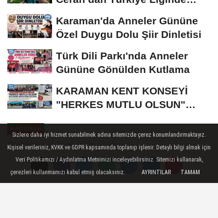
Bronz Madalya
Karaman'da Anneler Gününe
Özel Duygu Dolu Şiir Dinletisi
Türk Dili Parkı'nda Anneler
Gününe Gönülden Kutlama
KARAMAN KENT KONSEYİ
"HERKES MUTLU OLSUN"
MECLİSİNDEN ANNELER
KARAMAN
GÜNÜNE...
Sizlere daha iyi hizmet sunabilmek adına sitemizde çerez konumlandırmaktayız.
Yayınlanma: 16 Nisan 2019 - 11:45
Kişisel verileriniz, KVKK ve GDPR kapsamında toplanıp işlenir. Detaylı bilgi almak için
Veri Politikamızı / Aydınlatma Metnimizi inceleyebilirsiniz. Sitemizi kullanarak,
KYK'lılar Masa Tenisinde Buluştu
çerezleri kullanmamızı kabul etmiş olacaksınız.
AYRINTILAR
TAMAM
Karaman’ın ev sahipliğinde düzenlenen
İller arası KYK Masa Tenisi Bölge grup