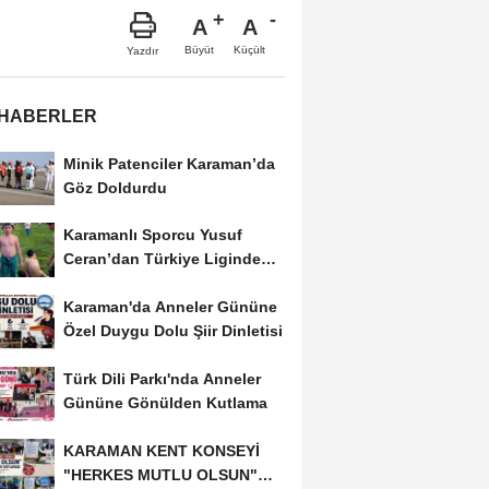
A
A
Büyüt
Küçült
Yazdır
 HABERLER
Minik Patenciler Karaman’da
Göz Doldurdu
Karamanlı Sporcu Yusuf
Ceran’dan Türkiye Liginde
Bronz Madalya
Karaman'da Anneler Gününe
Özel Duygu Dolu Şiir Dinletisi
Türk Dili Parkı'nda Anneler
Gününe Gönülden Kutlama
KARAMAN KENT KONSEYİ
"HERKES MUTLU OLSUN"