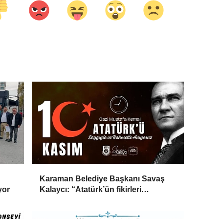
Karaman Belediye Başkanı Savaş
yor
Kalaycı: “Atatürk’ün fikirleri
milletimizin yolunu aydınlatmaya
devam ediyor”