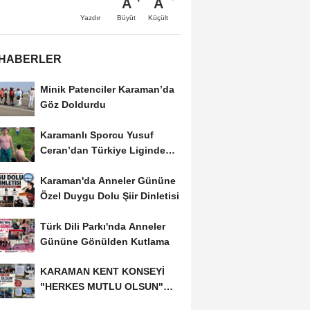
A
A
Büyüt
Küçült
Yazdır
 HABERLER
Minik Patenciler Karaman’da
Göz Doldurdu
Karamanlı Sporcu Yusuf
Ceran’dan Türkiye Liginde
Bronz Madalya
Karaman'da Anneler Gününe
Özel Duygu Dolu Şiir Dinletisi
Türk Dili Parkı'nda Anneler
Gününe Gönülden Kutlama
KARAMAN KENT KONSEYİ
"HERKES MUTLU OLSUN"
MECLİSİNDEN ANNELER