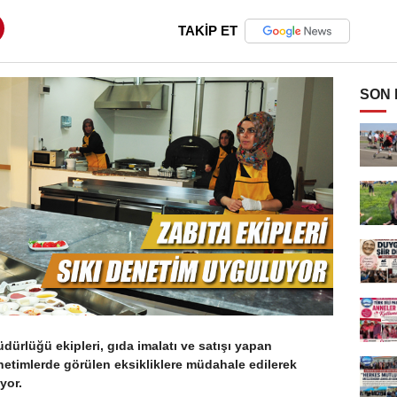
TAKİP ET
SON
ürlüğü ekipleri, gıda imalatı ve satışı yapan
netimlerde görülen eksikliklere müdahale edilerek
yor.