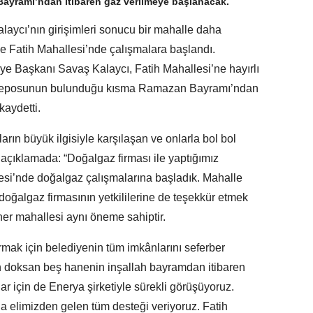
ayramı’ndan itibaren gaz verilmeye başlanacak.
ycı’nın girişimleri sonucu bir mahalle daha
e Fatih Mahallesi’nde çalışmalara başlandı.
ye Başkanı Savaş Kalaycı, Fatih Mahallesi’ne hayırlı
u deposunun bulunduğu kısma Ramazan Bayramı’ndan
kaydetti.
arın büyük ilgisiyle karşılaşan ve onlarla bol bol
açıklamada: “Doğalgaz firması ile yaptığımız
esi’nde doğalgaz çalışmalarına başladık. Mahalle
, doğalgaz firmasının yetkililerine de teşekkür etmek
her mahallesi aynı öneme sahiptir.
rmak için belediyenin tüm imkânlarını seferber
 doksan beş hanenin inşallah bayramdan itibaren
ar için de Enerya şirketiyle sürekli görüşüyoruz.
 elimizden gelen tüm desteği veriyoruz. Fatih