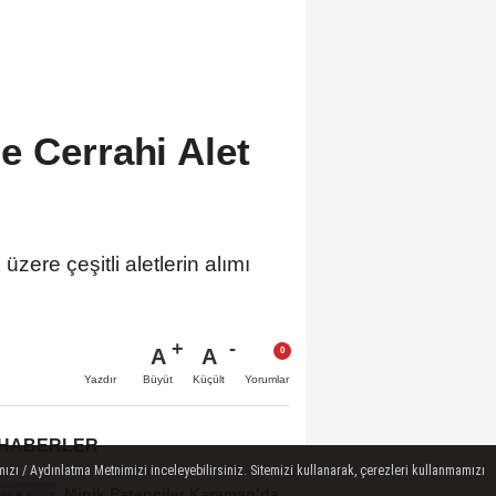
e Cerrahi Alet
ere çeşitli aletlerin alımı
A
A
Büyüt
Küçült
Yazdır
Yorumlar
 HABERLER
ızı / Aydınlatma Metnimizi inceleyebilirsiniz. Sitemizi kullanarak, çerezleri kullanmamızı
Minik Patenciler Karaman’da