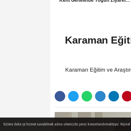
Kent Genelinde Yoğun Ziyaret
Programı
Karaman Eğiti
Karaman Eğitim ve Araştırm
Sizlere daha iyi hizmet sunabilmek adına sitemizde çerez konumlandırmaktayız. Kişisel ver