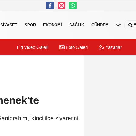
A
SIYASET
SPOR
EKONOMI
SAĞLIK
GÜNDEM
Video Galeri
Foto Galeri
Yazarlar
menek'te
ibrahim, ikinci ilçe ziyaretini