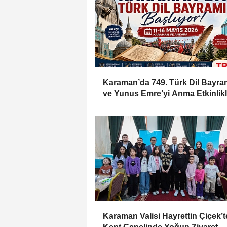
Karaman’da 749. Türk Dil Bayra
ve Yunus Emre’yi Anma Etkinlikl
Başlıyor
Karaman Valisi Hayrettin Çiçek’