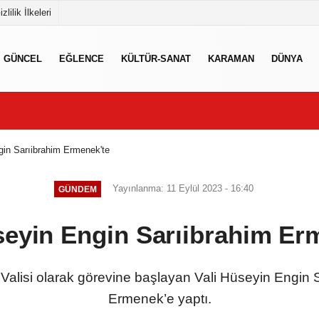
izlilik İlkeleri
GÜNCEL
EĞLENCE
KÜLTÜR-SANAT
KARAMAN
DÜNYA
gin Sarıibrahim Ermenek'te
Yayınlanma: 11 Eylül 2023 - 16:40
GÜNDEM
seyin Engin Sarıibrahim Er
alisi olarak görevine başlayan Vali Hüseyin Engin Sarı
Ermenek’e yaptı.