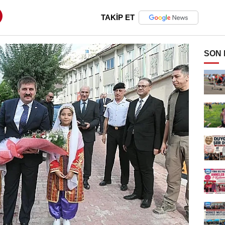
TAKİP ET
SON