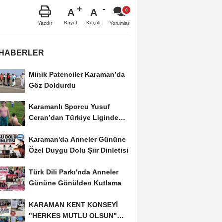
A
A
Büyüt
Küçült
Yazdır
Yorumlar
 HABERLER
Minik Patenciler Karaman’da
Göz Doldurdu
Karamanlı Sporcu Yusuf
Ceran’dan Türkiye Liginde
Bronz Madalya
Karaman'da Anneler Gününe
Özel Duygu Dolu Şiir Dinletisi
Türk Dili Parkı'nda Anneler
Gününe Gönülden Kutlama
KARAMAN KENT KONSEYİ
"HERKES MUTLU OLSUN"