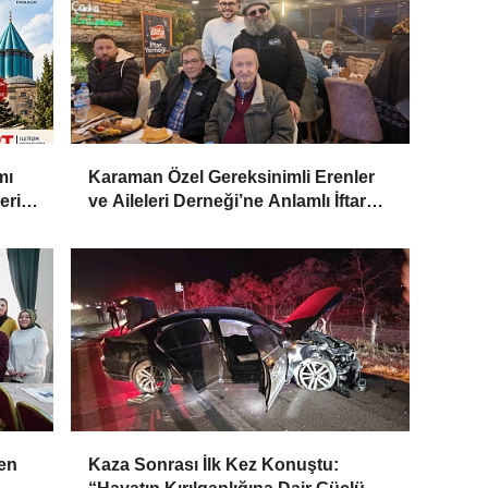
mı
Karaman Özel Gereksinimli Erenler
eri
ve Aileleri Derneği’ne Anlamlı İftar
Daveti
ten
Kaza Sonrası İlk Kez Konuştu: