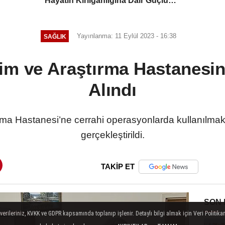
“Hayatın Kırılganlığına Dair Güçlü
Bir Hatırlatma”
Yayınlanma: 11 Eylül 2023 - 16:38
SAĞLIK
m ve Araştırma Hastanesin
Alındı
a Hastanesi’ne cerrahi operasyonlarda kullanılmak üz
gerçekleştirildi.
TAKİP ET
SON
ileriniz, KVKK ve GDPR kapsamında toplanıp işlenir. Detaylı bilgi almak için Veri Politikam