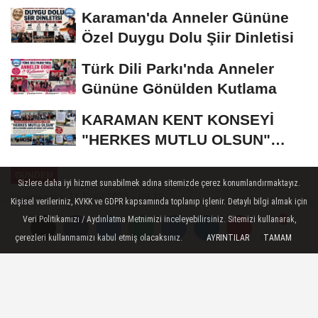
Bronz Madalya
Karaman'da Anneler Gününe
Özel Duygu Dolu Şiir Dinletisi
Türk Dili Parkı'nda Anneler
Gününe Gönülden Kutlama
KARAMAN KENT KONSEYİ
"HERKES MUTLU OLSUN"
MECLİSİNDEN ANNELER
GÜNDEM
GÜNÜNE...
Sizlere daha iyi hizmet sunabilmek adına sitemizde çerez konumlandırmaktayız.
Yayınlanma: 11 Eylül 2023 - 09:12
Kişisel verileriniz, KVKK ve GDPR kapsamında toplanıp işlenir. Detaylı bilgi almak için
Veri Politikamızı / Aydınlatma Metnimizi inceleyebilirsiniz. Sitemizi kullanarak,
Ekim sezonu başlarken çiftçimizin
çerezleri kullanmamızı kabul etmiş olacaksınız.
AYRINTILAR
TAMAM
Yorumlar
Yorumlar
ne eksem ne diksem kararı çok
önemli
Karaman Ziraat Odası Başkanı Mehmet