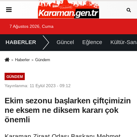
7 Ağustos 2026, Cuma
HABERLER
Güncel
Eğlence
Kültür-San
Haberler
Gündem
GÜNDEM
Yayınlanma: 11 Eylül 2023 - 09:12
Ekim sezonu başlarken çiftçimizin
ne eksem ne diksem kararı çok
önemli
Karaman Ziraat Odası Başkanı Mehmet