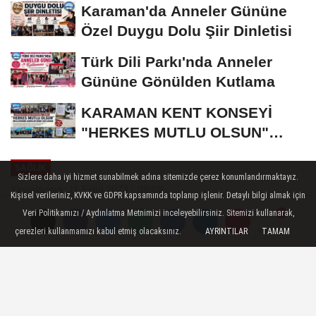
Karaman'da Anneler Gününe
Özel Duygu Dolu Şiir Dinletisi
Türk Dili Parkı'nda Anneler
Gününe Gönülden Kutlama
KARAMAN KENT KONSEYİ
"HERKES MUTLU OLSUN"
MECLİSİNDEN ANNELER
SAĞLIK
GÜNÜNE...
Sizlere daha iyi hizmet sunabilmek adına sitemizde çerez konumlandırmaktayız.
Yayınlanma: 11 Eylül 2023 - 09:09
Kişisel verileriniz, KVKK ve GDPR kapsamında toplanıp işlenir. Detaylı bilgi almak için
Veri Politikamızı / Aydınlatma Metnimizi inceleyebilirsiniz. Sitemizi kullanarak,
Zühtü Bahadır Bayraç güven
çerezleri kullanmamızı kabul etmiş olacaksınız.
AYRINTILAR
TAMAM
Yorumlar
Yorumlar
tazeledi
50. Bölge Karaman Eczacılar Odasının 9.
olağan genel kurulu 8-10 Eylül tarihlerinde