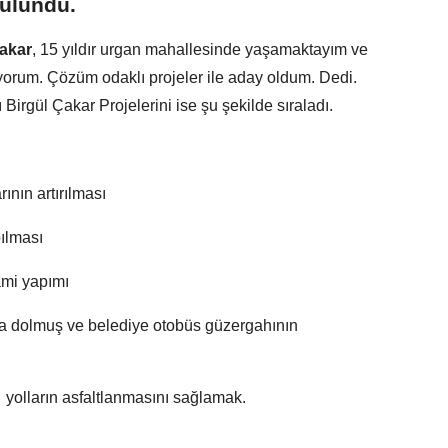
ulundu.
Çakar
, 15 yıldır urgan mahallesinde yaşamaktayım ve
yorum. Çözüm odaklı projeler ile aday oldum. Dedi.
Birgül Çakar Projelerini ise şu şekilde sıraladı.
ının artırılması
pılması
ami yapımı
da dolmuş ve belediye otobüs güzergahının
 yolların asfaltlanmasını sağlamak.