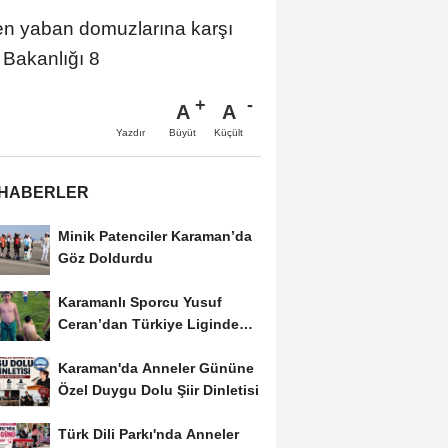
ilen yaban domuzlarına karşı
Bakanlığı 8
A
A
Büyüt
Küçült
Yazdır
 HABERLER
Minik Patenciler Karaman’da
Göz Doldurdu
Karamanlı Sporcu Yusuf
Ceran’dan Türkiye Liginde
Bronz Madalya
Karaman'da Anneler Gününe
Özel Duygu Dolu Şiir Dinletisi
Türk Dili Parkı'nda Anneler