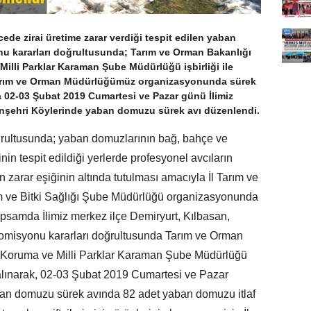
cede zirai üretime zarar verdiği tespit edilen yaban
u kararları doğrultusunda; Tarım ve Orman Bakanlığı
lli Parklar Karaman Şube Müdürlüğü işbirliği ile
İl Tarım ve Orman Müdürlüğümüz organizasyonunda sürek
 02-03 Şubat 2019 Cumartesi ve Pazar günü İlimiz
enşehri Köylerinde yaban domuzu sürek avı düzenlendi.
rultusunda; yaban domuzlarının bağ, bahçe ve
inin tespit edildiği yerlerde profesyonel avcıların
arar eşiğinin altında tutulması amacıyla İl Tarım ve
 ve Bitki Sağlığı Şube Müdürlüğü organizasyonunda
psamda İlimiz merkez ilçe Demiryurt, Kılbasan,
misyonu kararları doğrultusunda Tarım ve Orman
 Koruma ve Milli Parklar Karaman Şube Müdürlüğü
ri alınarak, 02-03 Şubat 2019 Cumartesi ve Pazar
ban domuzu sürek avında 82 adet yaban domuzu itlaf