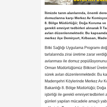
İlimizde tarım alanlarında, önemli dere
domuzlarına karşı Merkez Av Komisyon
8. Bölge Müdürlüğü; Doğa Koruma ve Mi
gerekli emniyet tedbirleri alınarak 
avları düzenlenmektedir. Bu kapsamda
merkez ilçe Demiryurt, Kılbasan, Mad
Bitki Sağlığı Uygulama Programı doğ
tarlalarında zirai üretime zarar verdiğ
avlanması ile domuz popülâsyonunun z
Orman Müdürlüğümüz Bitkisel Üretim
sürek avları düzenlenmektedir. Bu ka
Madenşehri Köylerinde Merkez Av Ko
Bakanlığı 8. Bölge Müdürlüğü; Doğa
işbirliği ile gerekli emniyet tedbirle
günleri yapılan mücadele amaçlı ya