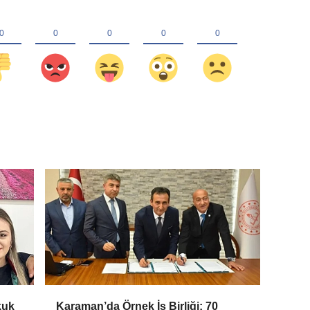
kuk
Karaman’da Örnek İş Birliği: 70