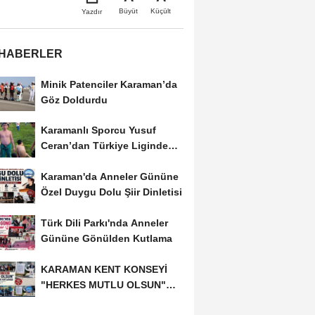
Büyüt
Küçült
Yazdır
 HABERLER
Minik Patenciler Karaman’da
Göz Doldurdu
Karamanlı Sporcu Yusuf
Ceran’dan Türkiye Liginde
Bronz Madalya
Karaman'da Anneler Gününe
Özel Duygu Dolu Şiir Dinletisi
Türk Dili Parkı'nda Anneler
Gününe Gönülden Kutlama
KARAMAN KENT KONSEYİ
"HERKES MUTLU OLSUN"
MECLİSİNDEN ANNELER