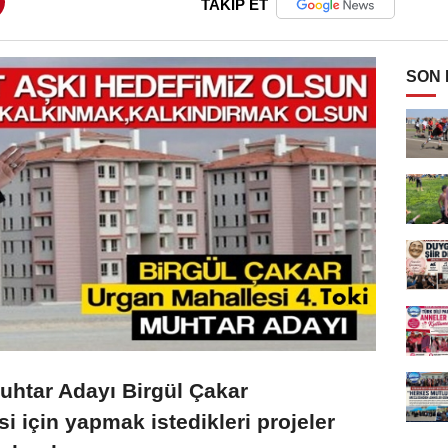
TAKİP ET
SON
uhtar Adayı Birgül Çakar
i için yapmak istedikleri projeler