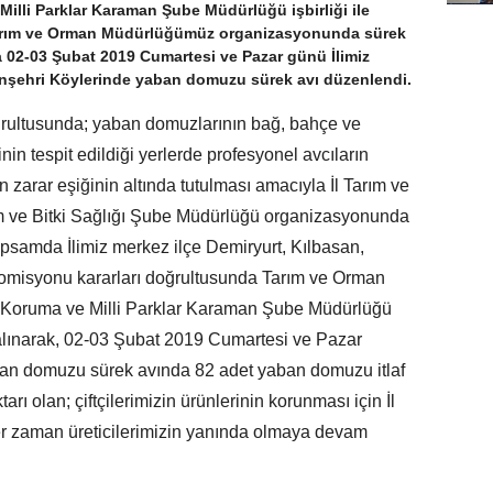
lli Parklar Karaman Şube Müdürlüğü işbirliği ile
İl Tarım ve Orman Müdürlüğümüz organizasyonunda sürek
 02-03 Şubat 2019 Cumartesi ve Pazar günü İlimiz
enşehri Köylerinde yaban domuzu sürek avı düzenlendi.
rultusunda; yaban domuzlarının bağ, bahçe ve
inin tespit edildiği yerlerde profesyonel avcıların
arar eşiğinin altında tutulması amacıyla İl Tarım ve
 ve Bitki Sağlığı Şube Müdürlüğü organizasyonunda
psamda İlimiz merkez ilçe Demiryurt, Kılbasan,
misyonu kararları doğrultusunda Tarım ve Orman
 Koruma ve Milli Parklar Karaman Şube Müdürlüğü
ri alınarak, 02-03 Şubat 2019 Cumartesi ve Pazar
ban domuzu sürek avında 82 adet yaban domuzu itlaf
arı olan; çiftçilerimizin ürünlerinin korunması için İl
r zaman üreticilerimizin yanında olmaya devam