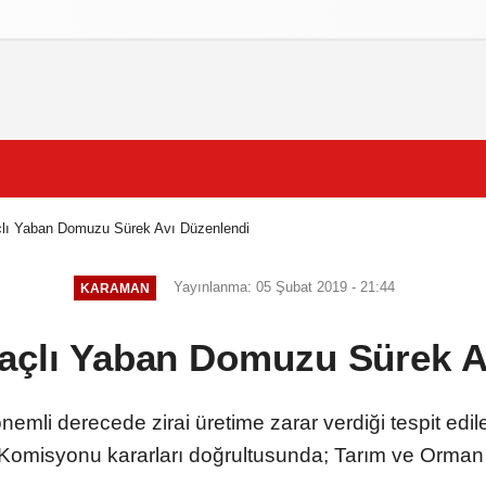
izlilik İlkeleri
lı Yaban Domuzu Sürek Avı Düzenlendi
Yayınlanma: 05 Şubat 2019 - 21:44
KARAMAN
çlı Yaban Domuzu Sürek A
 önemli derecede zirai üretime zarar verdiği tespit ed
Komisyonu kararları doğrultusunda; Tarım ve Orman 