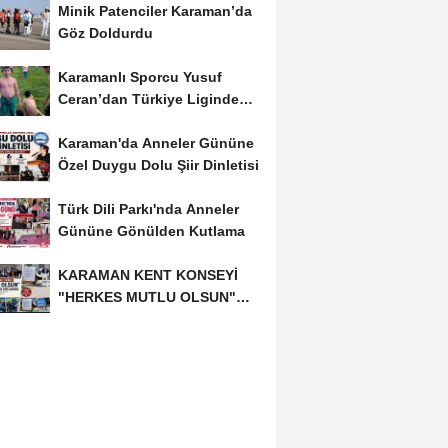
Minik Patenciler Karaman’da
Göz Doldurdu
Karamanlı Sporcu Yusuf
Ceran’dan Türkiye Liginde
Bronz Madalya
Karaman'da Anneler Gününe
Özel Duygu Dolu Şiir Dinletisi
Türk Dili Parkı'nda Anneler
Gününe Gönülden Kutlama
KARAMAN KENT KONSEYİ
"HERKES MUTLU OLSUN"
MECLİSİNDEN ANNELER
GÜNÜNE...