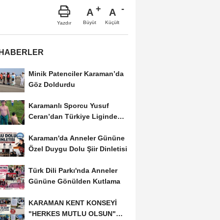
A
A
Büyüt
Küçült
Yazdır
 HABERLER
Minik Patenciler Karaman’da
Göz Doldurdu
Karamanlı Sporcu Yusuf
Ceran’dan Türkiye Liginde
Bronz Madalya
Karaman'da Anneler Gününe
Özel Duygu Dolu Şiir Dinletisi
Türk Dili Parkı'nda Anneler
Gününe Gönülden Kutlama
KARAMAN KENT KONSEYİ
"HERKES MUTLU OLSUN"