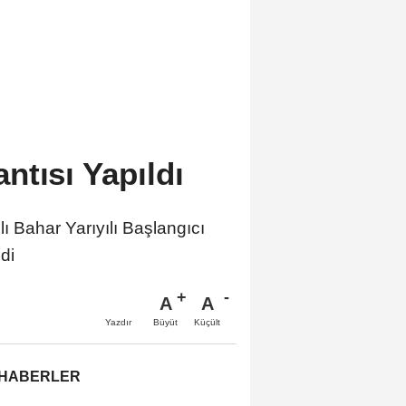
ntısı Yapıldı
Bahar Yarıyılı Başlangıcı
di
A
A
Büyüt
Küçült
Yazdır
 HABERLER