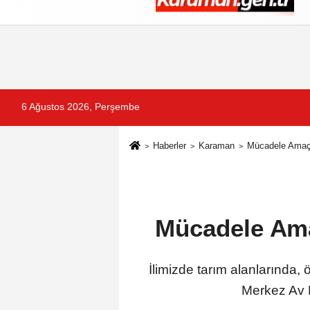
Künye
İletişim
Çerez Politikası
G
6 Ağustos 2026, Perşembe
Haberler
Karaman
Mücadele Amaç
Mücadele Ama
İlimizde tarım alanlarında,
Merkez Av 