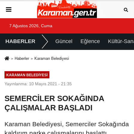
7 Ağustos 2026, Cuma
HABERLER
Güncel
Eğlence
Kültür-San
Haberler
Karaman Belediyesi
KARAMAN BELEDIYESI
Yayınlanma: 10 Mayıs 2021 - 21:35
SEMERCİLER SOKAĞINDA
ÇALIŞMALAR BAŞLADI
Karaman Belediyesi, Semerciler Sokağında
kaldırım parke çalışmalarını başlattı