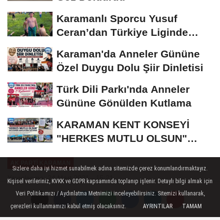
Karamanlı Sporcu Yusuf
Ceran’dan Türkiye Liginde
Bronz Madalya
Karaman'da Anneler Gününe
Özel Duygu Dolu Şiir Dinletisi
Türk Dili Parkı'nda Anneler
Gününe Gönülden Kutlama
KARAMAN KENT KONSEYİ
"HERKES MUTLU OLSUN"
MECLİSİNDEN ANNELER
AK PARTI KARAMAN
GÜNÜNE...
Sizlere daha iyi hizmet sunabilmek adına sitemizde çerez konumlandırmaktayız.
Yayınlanma: 24 Mart 2021 - 15:21
Kişisel verileriniz, KVKK ve GDPR kapsamında toplanıp işlenir. Detaylı bilgi almak için
Veri Politikamızı / Aydınlatma Metnimizi inceleyebilirsiniz. Sitemizi kullanarak,
Zahide Hıdır Vefat Etti
çerezleri kullanmamızı kabul etmiş olacaksınız.
AYRINTILAR
TAMAM