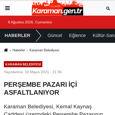
8 Ağustos 2026, Cumartesi
HABERLER
Güncel
Eğlence
Kültür-San
Haberler
Karaman Belediyesi
KARAMAN BELEDIYESI
Yayınlanma: 10 Mayıs 2021 - 21:30
PERŞEMBE PAZARI İÇİ
ASFALTLANIYOR
Karaman Belediyesi, Kemal Kaynaş
Caddesi üzerindeki Perşembe Pazarının