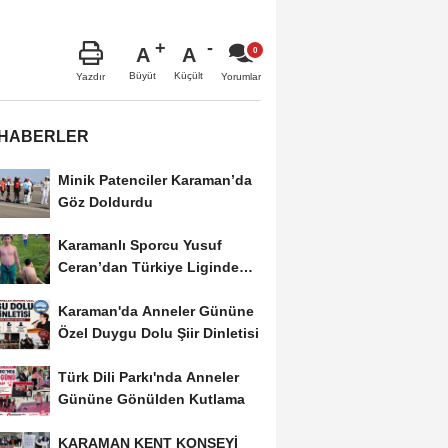
A
A
Büyüt
Küçült
Yazdır
Yorumlar
 HABERLER
Minik Patenciler Karaman’da
Göz Doldurdu
Karamanlı Sporcu Yusuf
Ceran’dan Türkiye Liginde
Bronz Madalya
Karaman'da Anneler Gününe
Özel Duygu Dolu Şiir Dinletisi
Türk Dili Parkı'nda Anneler
Gününe Gönülden Kutlama
KARAMAN KENT KONSEYİ