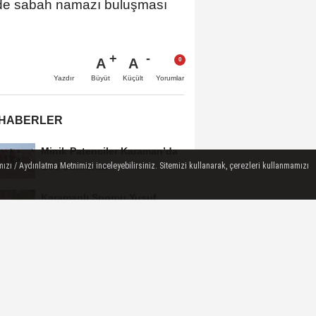
nde sabah namazı buluşması
A
A
Büyüt
Küçült
Yazdır
Yorumlar
 HABERLER
Minik Patenciler Karaman’da
ızı / Aydınlatma Metnimizi inceleyebilirsiniz. Sitemizi kullanarak, çerezleri kullanmamızı
Göz Doldurdu
Karamanlı Sporcu Yusuf
Ceran’dan Türkiye Liginde
Bronz Madalya
Karaman'da Anneler Gününe
Özel Duygu Dolu Şiir Dinletisi
Türk Dili Parkı'nda Anneler
Gününe Gönülden Kutlama