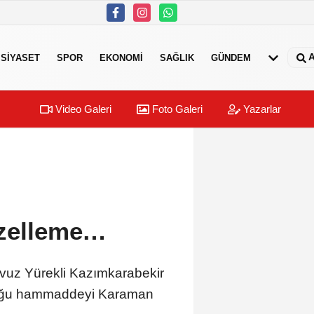
A
SIYASET
SPOR
EKONOMI
SAĞLIK
GÜNDEM
Video Galeri
Foto Galeri
Yazarlar
üzelleme…
vuz Yürekli Kazımkarabekir
olduğu hammaddeyi Karaman