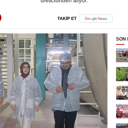
üreticisinden alıyor.
TAKİP ET
SON