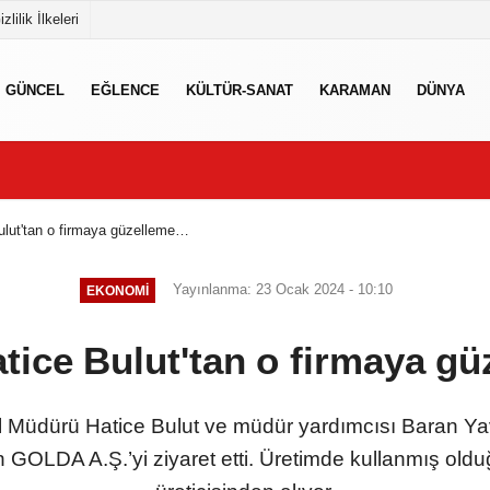
izlilik İlkeleri
GÜNCEL
EĞLENCE
KÜLTÜR-SANAT
KARAMAN
DÜNYA
ulut'tan o firmaya güzelleme…
Yayınlanma: 23 Ocak 2024 - 10:10
EKONOMI
tice Bulut'tan o firmaya g
 Müdürü Hatice Bulut ve müdür yardımcısı Baran Ya
ren GOLDA A.Ş.’yi ziyaret etti. Üretimde kullanmış 