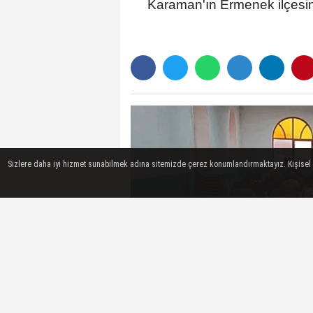
Karaman'ın Ermenek ilçesi
Sizlere daha iyi hizmet sunabilmek adına sitemizde çerez konumlandırmaktayız. Kişisel ver