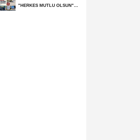
"HERKES MUTLU OLSUN"
MECLİSİNDEN ANNELER
GÜNÜNE...