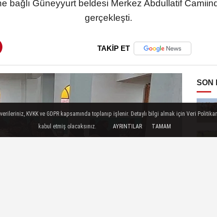
ne bağlı Güneyyurt beldesi Merkez Abdullatif Camii
gerçekleşti.
TAKİP ET
SON
ileriniz, KVKK ve GDPR kapsamında toplanıp işlenir. Detaylı bilgi almak için Veri Politikam
kabul etmiş olacaksınız.
AYRINTILAR
TAMAM