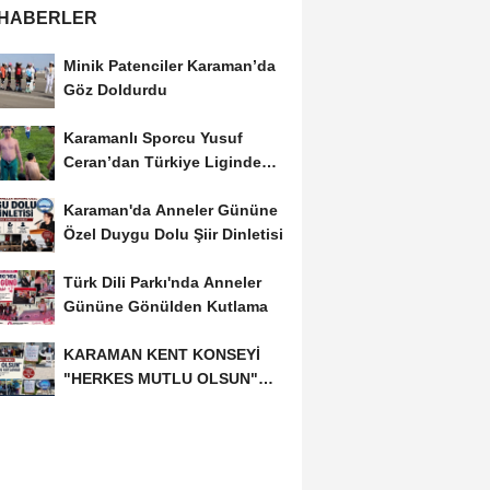
 HABERLER
Minik Patenciler Karaman’da
Göz Doldurdu
Karamanlı Sporcu Yusuf
Ceran’dan Türkiye Liginde
Bronz Madalya
Karaman'da Anneler Gününe
Özel Duygu Dolu Şiir Dinletisi
Türk Dili Parkı'nda Anneler
Gününe Gönülden Kutlama
KARAMAN KENT KONSEYİ
"HERKES MUTLU OLSUN"
MECLİSİNDEN ANNELER
GÜNÜNE...