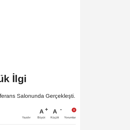
k İlgi
nferans Salonunda Gerçekleşti.
A
A
Büyüt
Küçült
Yazdır
Yorumlar