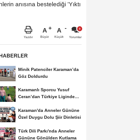
erin anısına bestelediği 'Yıktı
A
A
Büyüt
Küçült
Yazdır
Yorumlar
 HABERLER
Minik Patenciler Karaman’da
Göz Doldurdu
Karamanlı Sporcu Yusuf
Ceran’dan Türkiye Liginde
Bronz Madalya
Karaman'da Anneler Gününe
Özel Duygu Dolu Şiir Dinletisi
Türk Dili Parkı'nda Anneler
Gününe Gönülden Kutlama