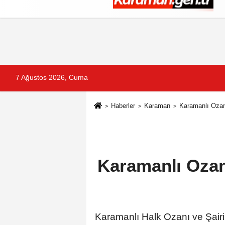
Künye
İletişim
Çerez Politikası
G
7 Ağustos 2026, Cuma
Haberler
Karaman
Karamanlı Ozan 
Karamanlı Ozan
Karamanlı Halk Ozanı ve Şairi