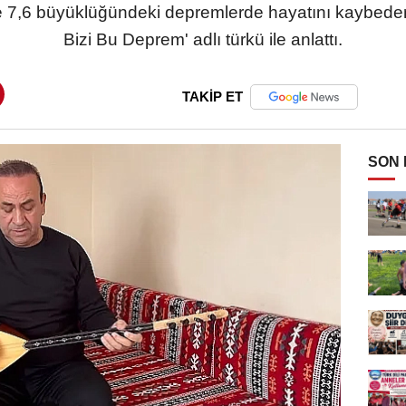
ile 7,6 büyüklüğündeki depremlerde hayatını kaybedenl
Bizi Bu Deprem' adlı türkü ile anlattı.
TAKİP ET
SON