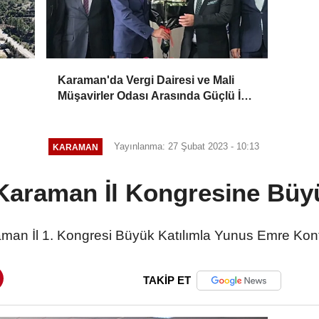
Karaman'da Vergi Dairesi ve Mali
Müşavirler Odası Arasında Güçlü İş
Birliği Mesajı
Yayınlanma: 27 Şubat 2023 - 10:13
KARAMAN
araman İl Kongresine Büyü
raman İl 1. Kongresi Büyük Katılımla Yunus Emre Ko
TAKİP ET