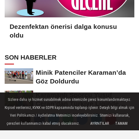
Dezenfektan önerisi dalga konusu
oldu
SON HABERLER
Minik Patenciler Karaman’da
Göz Doldurdu
Karamanlı Sporcu Yusuf
Sizlere daha iyi hizmet sunabilmek adına sitemizde çerez konumlandırmaktayız.
Ceran’dan Türkiye Liginde
Kişisel verileriniz, KVKK ve GDPR kapsamında toplanıp işlenir. Detaylı bilgi almak için
Bronz Madalya
Veri Politikamızı / Aydınlatma Metnimizi inceleyebilirsiniz. Sitemizi kullanarak,
Karaman'da Anneler Gününe
çerezleri kullanmamızı kabul etmiş olacaksınız.
AYRINTILAR
TAMAM
Özel Duygu Dolu Şiir Dinletisi