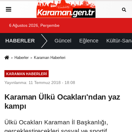
6 Ağustos 2026, Perşembe
HABERLER
Güncel
Eğlence
Kültür-San
Haberler
Karaman Haberleri
KARAMAN HABERLERI
Yayınlanma: 11 Temmuz 2018 - 18:08
Karaman Ülkü Ocakları'ndan yaz
kampı
Ülkü Ocakları Karaman İl Başkanlığı,
gerçekleştirecekleri sosyal ve sportif