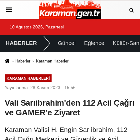
10 Ağustos 2026, Pazartesi
HABERLER
Güncel
Eğlence
Kültür-San
Haberler
Karaman Haberleri
KARAMAN HABERLERI
Yayınlanma: 28 Kasım 2023 - 15:56
Vali Sarıibrahim'den 112 Acil Çağrı
ve GAMER'e Ziyaret
Karaman Valisi H. Engin Sarıibrahim, 112
Acil Çağrı Merkezi ve Güvenlik ve Acil