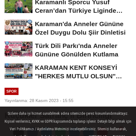
Karamanlı Sporcu Yusuf
Ceran’dan Türkiye Liginde
Bronz Madalya
Karaman'da Anneler Gününe
Özel Duygu Dolu Şiir Dinletisi
Türk Dili Parkı'nda Anneler
Gününe Gönülden Kutlama
KARAMAN KENT KONSEYİ
"HERKES MUTLU OLSUN"
MECLİSİNDEN ANNELER
SPOR
GÜNÜNE...
Yayınlanma: 28 Kasım 2023 - 15:55
Küçükler Satranç İl Birinciliği
Sizlere daha iyi hizmet sunabilmek adına sitemizde çerez konumlandırmaktayız.
Kişisel verileriniz, KVKK ve GDPR kapsamında toplanıp işlenir. Detaylı bilgi almak için
Turnuvası Düzenlenecek
Veri Politikamızı / Aydınlatma Metnimizi inceleyebilirsiniz. Sitemizi kullanarak,