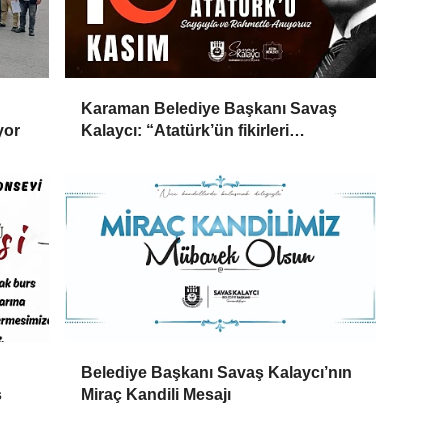
Karaman Belediye Başkanı Savaş
yor
Kalaycı: “Atatürk’ün fikirleri
milletimizin yolunu aydınlatmaya
devam ediyor”
Belediye Başkanı Savaş Kalaycı’nın
s
Miraç Kandili Mesajı