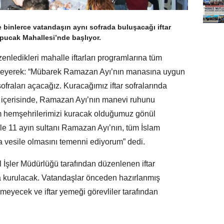
e binlerce vatandaşın aynı sofrada buluşacağı iftar
opucak Mahallesi’nde başlıyor.
nledikleri mahalle iftarları programlarına tüm
söyleyerek: “Mübarek Ramazan Ayı’nın manasına uygun
 sofraları açacağız. Kuracağımız iftar sofralarında
ik içerisinde, Ramazan Ayı’nın manevi ruhunu
 hemşehrilerimizi kuracak olduğumuz gönül
yle 11 ayın sultanı Ramazan Ayı’nın, tüm İslam
ra vesile olmasını temenni ediyorum” dedi.
İşler Müdürlüğü tarafından düzenlenen iftar
da kurulacak. Vatandaşlar önceden hazırlanmış
meyecek ve iftar yemeği görevliler tarafından