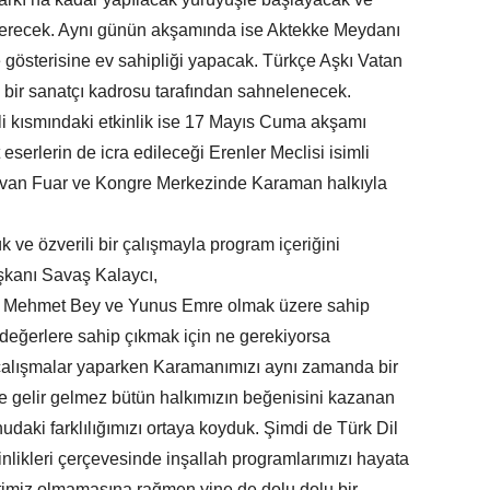
a erecek. Aynı günün akşamında ise Aktekke Meydanı
e gösterisine ev sahipliği yapacak. Türkçe Aşkı Vatan
lik bir sanatçı kadrosu tarafından sahnelenecek.
 kısmındaki etkinlik ise 17 Mayıs Cuma akşamı
eserlerin de icra edileceği Erenler Meclisi isimli
lvan Fuar ve Kongre Merkezinde Karaman halkıyla
e özverili bir çalışmayla program içeriğini
e Başkanı Savaş Kalaycı,
ehmet Bey ve Yunus Emre olmak üzere sahip
değerlere sahip çıkmak için ne gerekiyorsa
alışmalar yaparken Karamanımızı aynı zamanda bir
eve gelir gelmez bütün halkımızın beğenisini kazanan
nudaki farklılığımızı ortaya koyduk. Şimdi de Türk Dil
likleri çerçevesinde inşallah programlarımızı hayata
aktimiz olmamasına rağmen yine de dolu dolu bir