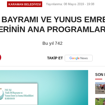
Yayınlanma: 08 Mayıs 2019 - 19:08
KARAMAN BELEDIYESI
 BAYRAMI VE YUNUS EMR
ERİNİN ANA PROGRAMLAR
Bu yıl 742
TAKİP ET
SON