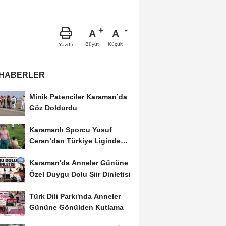
A
A
Büyüt
Küçült
Yazdır
 HABERLER
Minik Patenciler Karaman’da
Göz Doldurdu
Karamanlı Sporcu Yusuf
Ceran’dan Türkiye Liginde
Bronz Madalya
Karaman'da Anneler Gününe
Özel Duygu Dolu Şiir Dinletisi
Türk Dili Parkı'nda Anneler
Gününe Gönülden Kutlama