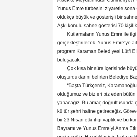
Yunus Emre türbesini ziyaretle son
oldukça büyük ve gösterişli bir sahn
Aşkı konulu sahne gösterisi 70 kişi
Kutlamaların Yunus Emre ile ilgili
gerçekleştirilecek. Yunus Emre’ye ait 
program Karaman Belediyesi Lütfi E
buluşacak.
Çok kısa bir süre içerisinde büyük v
oluşturduklarını belirten Belediy
“Başta Türkçemiz, Karamanoğlu M
olduğumuz ve bizleri biz eden bütün 
yapacağız. Bu amaç doğrultusunda ç
kültür şehri haline getireceğiz. Gör
bir 23 Nisan etkinliği yaptık ve bu ko
Bayramı ve Yunus Emre’yi Anma Etkin
geçireceğiz. Hazırlıklar için fazla v