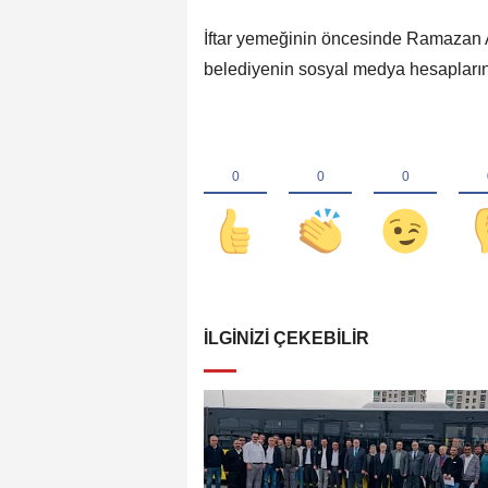
İftar yemeğinin öncesinde Ramazan A
belediyenin sosyal medya hesapların
İLGINIZI ÇEKEBILIR