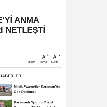
E'Yİ ANMA
I NETLEŞTİ
A
A
Büyüt
Küçült
Yazdır
 HABERLER
Minik Patenciler Karaman’da
Göz Doldurdu
Karamanlı Sporcu Yusuf