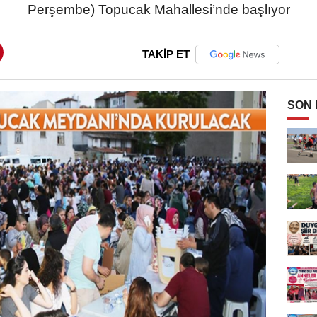
Perşembe) Topucak Mahallesi’nde başlıyor
TAKİP ET
SON