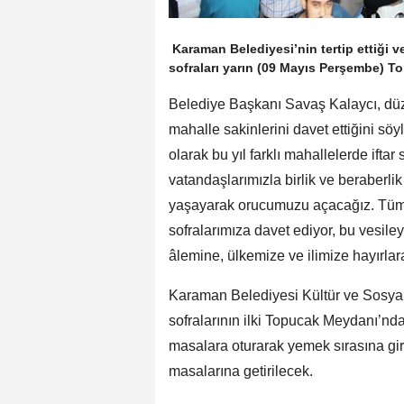
Karaman Belediyesi’nin tertip ettiği v
sofraları yarın (09 Mayıs Perşembe) T
Belediye Başkanı Savaş Kalaycı, düze
mahalle sakinlerini davet ettiğini 
olarak bu yıl farklı mahallelerde iftar
vatandaşlarımızla birlik ve beraberl
yaşayarak orucumuzu açacağız. Tüm
sofralarımıza davet ediyor, bu vesile
âlemine, ülkemize ve ilimize hayırla
Karaman Belediyesi Kültür ve Sosyal 
sofralarının ilki Topucak Meydanı’n
masalara oturarak yemek sırasına gir
masalarına getirilecek.