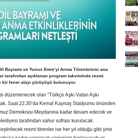
Dil Bayramı ve Yunus Emre’yi Anma Törenlerinin ana
si tarafından açıklanan program takviminde resmi
e bir fener alayı yürüyüşü bulunuyor.
si düzenlenecek olan “Türkçe Aşkı Vatan Aşkı
yacak. Saat 22.30’da Kemal Kaynaş Stadyumu önünden
mmuz Demokrasi Meydanına kadar devam edecek ve
ediyesi tarafından sahur sofrası kurulacak.
rilecek resmi törenler ise her yıl olduğu gibi yine
kı’na kadar yapılacak yürüyüşle başlayacak ve