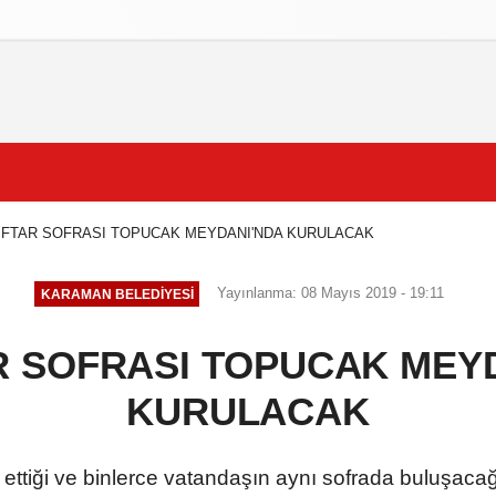
izlilik İlkeleri
 İFTAR SOFRASI TOPUCAK MEYDANI'NDA KURULACAK
Yayınlanma: 08 Mayıs 2019 - 19:11
KARAMAN BELEDIYESI
AR SOFRASI TOPUCAK MEY
KURULACAK
ettiği ve binlerce vatandaşın aynı sofrada buluşacağı 