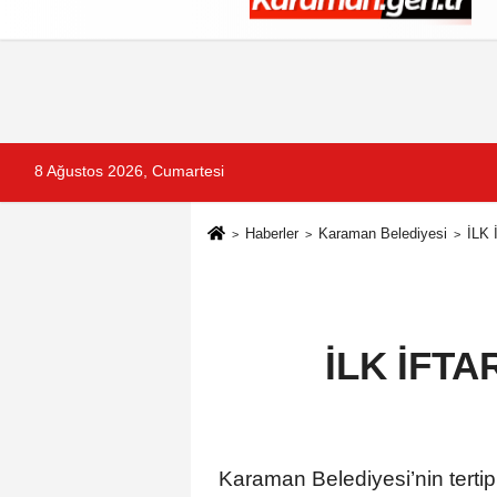
Künye
İletişim
Çerez Politikası
G
8 Ağustos 2026, Cumartesi
Haberler
Karaman Belediyesi
İLK
İLK İFT
Karaman Belediyesi’nin tertip 