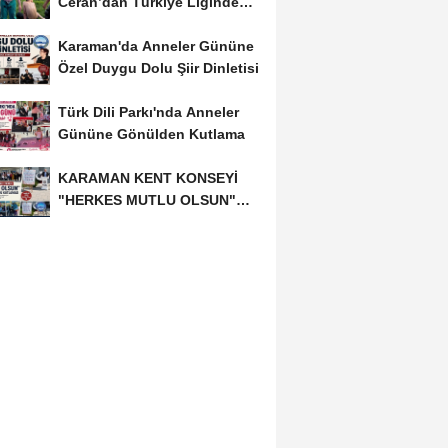
Ceran’dan Türkiye Liginde
Bronz Madalya
Karaman'da Anneler Gününe
Özel Duygu Dolu Şiir Dinletisi
Türk Dili Parkı'nda Anneler
Gününe Gönülden Kutlama
KARAMAN KENT KONSEYİ
"HERKES MUTLU OLSUN"
MECLİSİNDEN ANNELER
GÜNÜNE...