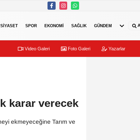
A
SIYASET
SPOR
EKONOMI
SAĞLIK
GÜNDEM
Video Galeri
Foto Galeri
Yazarlar
ık karar verecek
, neyi ekmeyeceğine Tarım ve