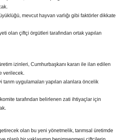
cak.
 büyüklüğü, mevcut hayvan varlığı gibi faktörler dikkate
i olan çiftçi örgütleri tarafından ortak yapılan
etim izinleri, Cumhurbaşkanı kararı ile ilan edilen
e verilecek.
yi tarım uygulamaları yapılan alanlara öncelik
omite tarafından belirlenen zati ihtiyaçlar için
ak.
tirecek olan bu yeni yönetmelik, tarımsal üretimde
k ve planlı bir yaklaşımın benimsenmesi çiftçilerin,