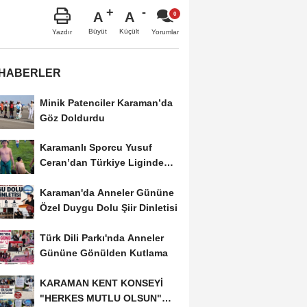
A
A
Büyüt
Küçült
Yazdır
Yorumlar
 HABERLER
Minik Patenciler Karaman’da
Göz Doldurdu
Karamanlı Sporcu Yusuf
Ceran’dan Türkiye Liginde
Bronz Madalya
Karaman'da Anneler Gününe
Özel Duygu Dolu Şiir Dinletisi
Türk Dili Parkı'nda Anneler
Gününe Gönülden Kutlama
KARAMAN KENT KONSEYİ
"HERKES MUTLU OLSUN"