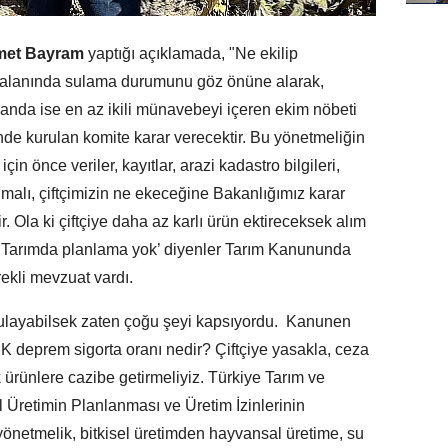
et Bayram
yaptığı açıklamada, "Ne ekilip
im alanında sulama durumunu göz önüne alarak,
landa ise en az ikili münavebeyi içeren ekim nöbeti
de kurulan komite karar verecektir. Bu yönetmeliğin
için önce veriler, kayıtlar, arazi kadastro bilgileri,
lmalı, çiftçimizin ne ekeceğine Bakanlığımız karar
. Ola ki çiftçiye daha az karlı ürün ektireceksek alım
z. Tarımda planlama yok’ diyenler Tarım Kanununda
rekli mevzuat vardı.
gulayabilsek zaten çoğu şeyi kapsıyordu. Kanunen
 deprem sigorta oranı nedir? Çiftçiye yasakla, ceza
k ürünlere cazibe getirmeliyiz. Türkiye Tarım ve
 Üretimin Planlanması ve Üretim İzinlerinin
yönetmelik, bitkisel üretimden hayvansal üretime, su