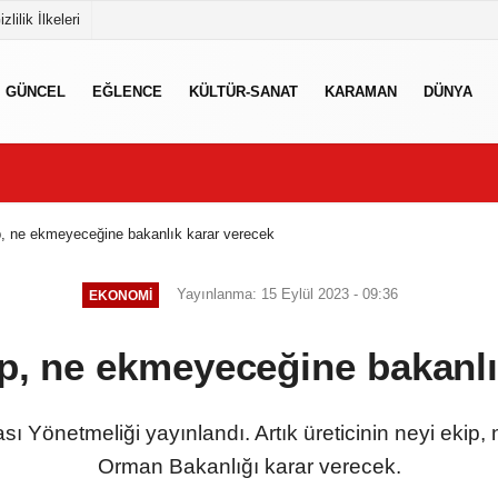
izlilik İlkeleri
GÜNCEL
EĞLENCE
KÜLTÜR-SANAT
KARAMAN
DÜNYA
ip, ne ekmeyeceğine bakanlık karar verecek
Yayınlanma: 15 Eylül 2023 - 09:36
EKONOMI
ip, ne ekmeyeceğine bakanl
sı Yönetmeliği yayınlandı. Artık üreticinin neyi ekip
Orman Bakanlığı karar verecek.