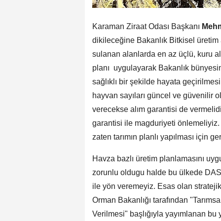
Karaman Ziraat Odası Başkanı
Mehm
dikileceğine Bakanlık Bitkisel üret
sulanan alanlarda en az üçlü, kuru a
planı uygulayarak Bakanlık bünyesin
sağlıklı bir şekilde hayata geçirilmesi 
hayvan sayıları güncel ve güvenilir o
verecekse alım garantisi de vermelidir
garantisi ile magduriyeti önlemeliyi
zaten tarımın planlı yapılması için ge
Havza bazlı üretim planlamasını uy
zorunlu oldugu halde bu ülkede DASK
ile yön veremeyiz. Esas olan strateji
Orman Bakanlığı tarafından "Tarımsal
Verilmesi" başlığıyla yayımlanan bu 