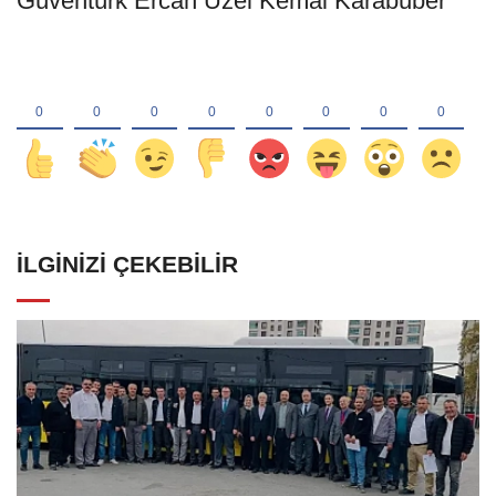
Güventürk Ercan Uzel Kemal Karabüber
İLGINIZI ÇEKEBILIR