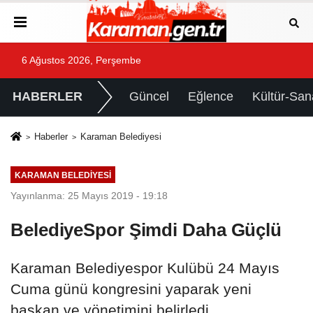
6 Ağustos 2026, Perşembe
HABERLER
Güncel
Eğlence
Kültür-San
Haberler
Karaman Belediyesi
KARAMAN BELEDIYESI
Yayınlanma: 25 Mayıs 2019 - 19:18
BelediyeSpor Şimdi Daha Güçlü
Karaman Belediyespor Kulübü 24 Mayıs
Cuma günü kongresini yaparak yeni
başkan ve yönetimini belirledi