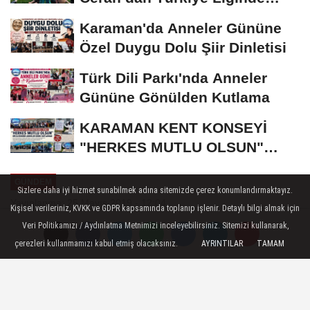
Bronz Madalya
Karaman'da Anneler Gününe
Özel Duygu Dolu Şiir Dinletisi
Türk Dili Parkı'nda Anneler
Gününe Gönülden Kutlama
KARAMAN KENT KONSEYİ
"HERKES MUTLU OLSUN"
MECLİSİNDEN ANNELER
GÜNDEM
GÜNÜNE...
Sizlere daha iyi hizmet sunabilmek adına sitemizde çerez konumlandırmaktayız.
Yayınlanma: 25 Mayıs 2019 - 12:04
Kişisel verileriniz, KVKK ve GDPR kapsamında toplanıp işlenir. Detaylı bilgi almak için
Veri Politikamızı / Aydınlatma Metnimizi inceleyebilirsiniz. Sitemizi kullanarak,
Cumhurbaşkanı Erdoğan'dan EYT
çerezleri kullanmamızı kabul etmiş olacaksınız.
AYRINTILAR
TAMAM
sorularına ret cevabı
Emeklilikte Yaşa Takılanlar hakkında