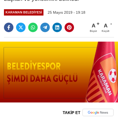
25 Mayıs 2019 - 19:18
KARAMAN BELEDIYESI
A
A
Büyüt
Küçült
TAKİP ET