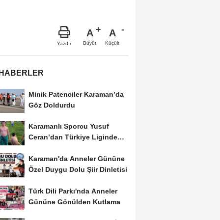
A
A
Büyüt
Küçült
Yazdır
 HABERLER
Minik Patenciler Karaman’da
Göz Doldurdu
Karamanlı Sporcu Yusuf
Ceran’dan Türkiye Liginde
Bronz Madalya
Karaman'da Anneler Gününe
Özel Duygu Dolu Şiir Dinletisi
Türk Dili Parkı'nda Anneler
Gününe Gönülden Kutlama