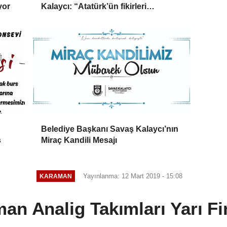
yor
Kalaycı: “Atatürk’ün fikirleri
milletimizin yolunu aydınlatmaya
devam ediyor”
Belediye Başkanı Savaş Kalaycı’nın
s
Miraç Kandili Mesajı
Yayınlanma: 12 Mart 2019 - 15:08
KARAMAN
an Analig Takımları Yarı Fi