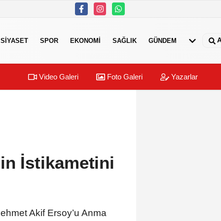
A
SIYASET
SPOR
EKONOMI
SAĞLIK
GÜNDEM
Video Galeri
Foto Galeri
Yazarlar
in İstikametini
 Mehmet Akif Ersoy’u Anma