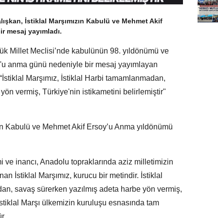
ışkan, İstiklal Marşımızın Kabulü ve Mehmet Akif
ir mesaj yayımladı.
üyük Millet Meclisi’nde kabulünün 98. yıldönümü ve
oy'u anma günü nedeniyle bir mesaj yayımlayan
“İstiklal Marşımız, İstiklal Harbi tamamlanmadan,
ön vermiş, Türkiye'nin istikametini belirlemiştir"
zın Kabulü ve Mehmet Akif Ersoy’u Anma yıldönümü
 inancı, Anadolu topraklarında aziz milletimizin
nan İstiklal Marşımız, kurucu bir metindir. İstiklal
dan, savaş sürerken yazılmış adeta harbe yön vermiş,
. İstiklal Marşı ülkemizin kuruluşu esnasında tam
ür.