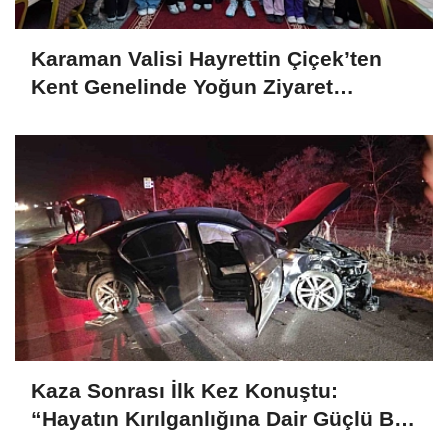
Karaman Valisi Hayrettin Çiçek’ten
Kent Genelinde Yoğun Ziyaret
Programı
Kaza Sonrası İlk Kez Konuştu:
“Hayatın Kırılganlığına Dair Güçlü Bir
Hatırlatma”