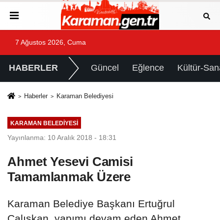
7 Ağustos 2026, Cuma
HABERLER
Güncel
Eğlence
Kültür-San
Haberler
Karaman Belediyesi
KARAMAN BELEDIYESI
Yayınlanma: 10 Aralık 2018 - 18:31
Ahmet Yesevi Camisi
Tamamlanmak Üzere
Karaman Belediye Başkanı Ertuğrul
Çalışkan, yapımı devam eden Ahmet