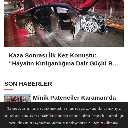
Kaza Sonrası İlk Kez Konuştu:
“Hayatın Kırılganlığına Dair Güçlü Bir
Hatırlatma”
SON HABERLER
Minik Patenciler Karaman’da
Göz Doldurdu
Sizlere daha iyi hizmet sunabilmek adına sitemizde çerez konumlandırmaktayız.
Kişisel verileriniz, KVKK ve GDPR kapsamında toplanıp işlenir. Detaylı bilgi almak için
Karamanlı Sporcu Yusuf
Veri Politikamızı / Aydınlatma Metnimizi inceleyebilirsiniz. Sitemizi kullanarak,
Ceran’dan Türkiye Liginde