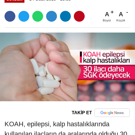
A
A
Büyüt
Küçült
TAKİP ET
KOAH, epilepsi, kalp hastalıklarında
kullanılan ilaçların da aralarında olduğu 30