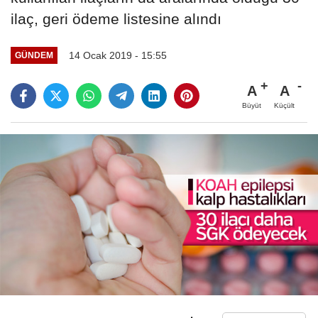
ilaç, geri ödeme listesine alındı
14 Ocak 2019 - 15:55
GÜNDEM
A
A
Büyüt
Küçült