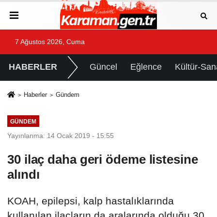
7 Ağustos 2026, Cuma
HABERLER
Güncel
Eğlence
Kültür-San
Haberler
Gündem
GÜNDEM
Yayınlanma: 14 Ocak 2019 - 15:55
30 ilaç daha geri ödeme listesine
alındı
KOAH, epilepsi, kalp hastalıklarında
kullanılan ilaçların da aralarında olduğu 30