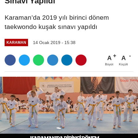
Sınavı Yapıldı
Karaman’da 2019 yılı birinci dönem
taekwondo kuşak sınavı yapıldı
14 Ocak 2019 - 15:38
KARAMAN
A
A
Büyüt
Küçült