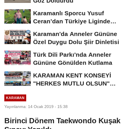
Göz Doldurdu
Karamanlı Sporcu Yusuf
Ceran’dan Türkiye Liginde
Bronz Madalya
Karaman'da Anneler Gününe
Özel Duygu Dolu Şiir Dinletisi
Türk Dili Parkı'nda Anneler
Gününe Gönülden Kutlama
KARAMAN KENT KONSEYİ
"HERKES MUTLU OLSUN"
MECLİSİNDEN ANNELER
KARAMAN
GÜNÜNE...
Yayınlanma: 14 Ocak 2019 - 15:38
Birinci Dönem Taekwondo Kuşak