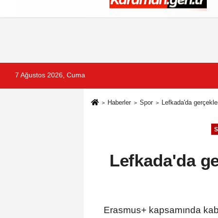
Künye
İletişim
Çerez Politikası
G
7 Ağustos 2026, Cuma
Haberler
Spor
Lefkada'da gerçekleş
S
Lefkada'da ge
Erasmus+ kapsamında kabul