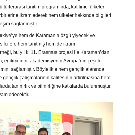
ltürlerarası tanıtım programında, katılımcı ülkeler
rbirlerine ikram ederek hem ülkeler hakkında bilgileri
leşim sağlanmıştır.
ürkiye’ye hem de Karaman’a özgü yiyecek ve
msilcilere hem tanıtmış hem de ikram
neği, bu yıl ki 11. Erasmus projesi ile Karaman’dan
n, eğitimcinin, akademisyenin Avrupa’nın çeşitli
ımını sağlamıştır. Böylelikle hem gençlik alanında
e gençlik çalışmalarının kalitesinin artırılmasına hem
rda tanınırlık ve bilinirliğine katkılarda bulunmuştur.
vam edecektir.