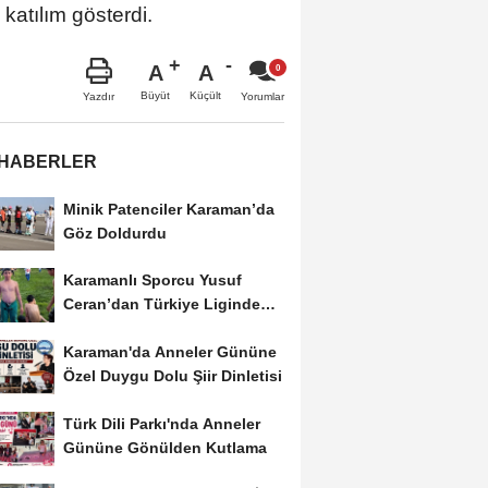
katılım gösterdi.
A
A
Büyüt
Küçült
Yazdır
Yorumlar
 HABERLER
Minik Patenciler Karaman’da
Göz Doldurdu
Karamanlı Sporcu Yusuf
Ceran’dan Türkiye Liginde
Bronz Madalya
Karaman'da Anneler Gününe
Özel Duygu Dolu Şiir Dinletisi
Türk Dili Parkı'nda Anneler
Gününe Gönülden Kutlama